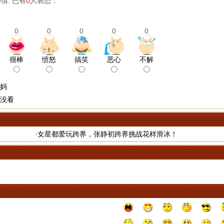
情: 已有
0
人表态：
0
0
0
0
0
很棒
愤怒
搞笑
恶心
不解
妈
没看
·
女星都爱玩跨界，张静初跨界挑战花样滑冰！