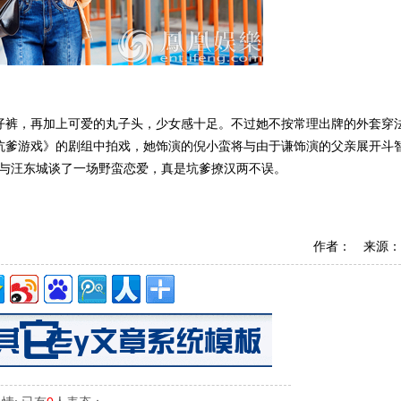
仔裤，再加上可爱的丸子头，少女感十足。不过她不按常理出牌的外套穿
坑爹游戏》的剧组中拍戏，她饰演的倪小蛮将与由于谦饰演的父亲展开斗
身，与汪东城谈了一场野蛮恋爱，真是坑爹撩汉两不误。
作者： 来源：