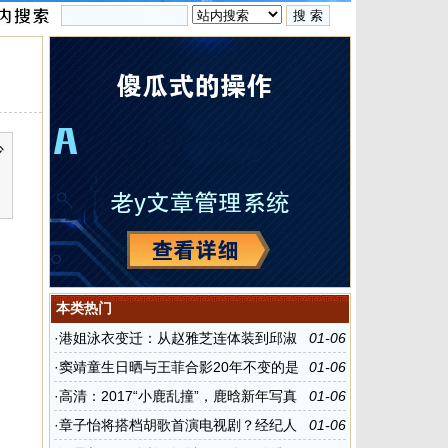
少
本类热门
·
港姐泳衣变迁：从赵雅芝连体装到邱淑
01-06
贞三点式
·
窦靖童生日晒与王菲合影20年不变的是
01-06
妈妈的微笑(图)
·
高清：2017“小鹿乱撞”，鹿晗新年写真
01-06
曝光
·
章子怡将搭档胡歌首演电视剧？经纪人
01-06