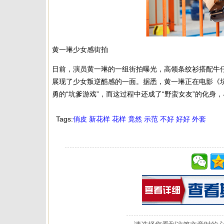
黄一琳少女感街拍
日前，演员黄一琳的一组街拍曝光，高领条纹衫搭配牛
展现了少女叛逆酷感的一面。据悉，黄一琳正在电影《
勇的“坑爹游戏”，而这过程中还成了“野蛮女友”的化
Tags:
俏皮
新花样
花样
竟然
示范
不好
好好
外套