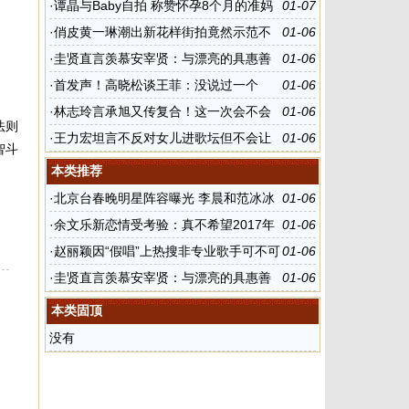
未回应
·
谭晶与Baby自拍 称赞怀孕8个月的准妈
01-07
妈好美
·
俏皮黄一琳潮出新花样街拍竟然示范不
01-06
好好穿外套
·
圭贤直言羡慕安宰贤：与漂亮的具惠善
01-06
结婚
·
首发声！高晓松谈王菲：没说过一个
01-06
字，因为还没看
·
林志玲言承旭又传复合！这一次会不会
01-06
法则
成真？
·
王力宏坦言不反对女儿进歌坛但不会让
01-06
智斗
其“靠爸”
本类推荐
·
北京台春晚明星阵容曝光 李晨和范冰冰
01-06
登台演出
·
余文乐新恋情受考验：真不希望2017年
01-06
会是这样的开始
·
赵丽颖因“假唱”上热搜非专业歌手可不可
01-06
以录唱？
·
圭贤直言羡慕安宰贤：与漂亮的具惠善
01-06
结婚
本类固顶
没有