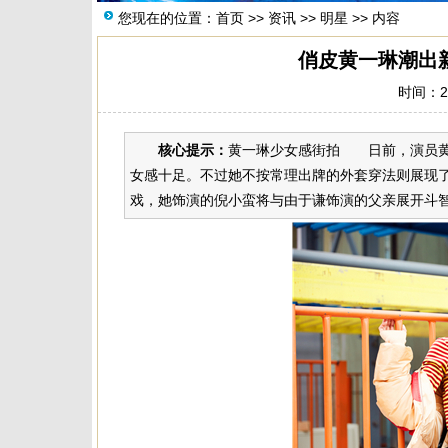
您现在的位置：
首页
>>
资讯
>>
明星
>> 内容
俏皮黄一琳潮出
时间：20
核心提示：
黄一琳少女感街拍 日前，演员黄
女感十足。不过她不按常理出牌的外套穿法则展现
戏，她饰演的倪小蛮将与由于谦饰演的父亲展开斗智斗勇