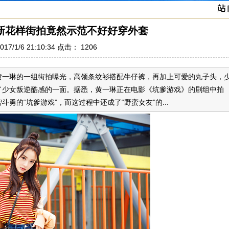
新花样街拍竟然示范不好好穿外套
17/1/6 21:10:34 点击：
1206
一琳的一组街拍曝光，高领条纹衫搭配牛仔裤，再加上可爱的丸子头，
了少女叛逆酷感的一面。据悉，黄一琳正在电影《坑爹游戏》的剧组中拍
的“坑爹游戏”，而这过程中还成了“野蛮女友”的...