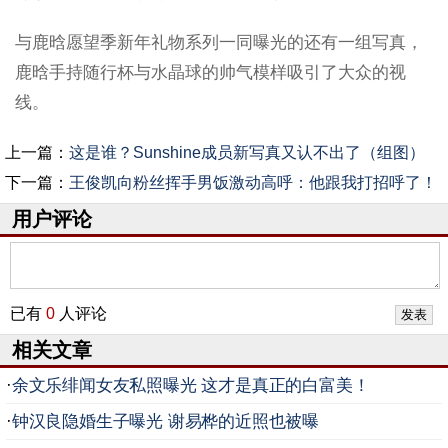
与鹿晗愿望季新年礼物系列一同曝光的还有一组写真，
鹿晗手持随行杯与水晶球的帅气模样吸引了大众的视
线。
上一篇：
这是谁？Sunshine成员新写真又认不出了（组图）
下一篇：
王俊凯向粉丝挥手男饭激动高呼：他跟我打招呼了！
用户评论
已有
0
人评论
相关文章
·
余文乐绯闻女友私照曝光 这才是真正的白富美！
·
钟汉良隐婚生子曝光 谢易桦的近照也被曝