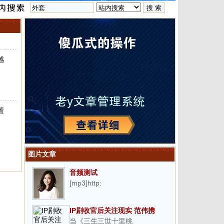
感
置
图片文章
音频测试
[mp3]http:
IP剧收官后关注现实 范伟携
当《三生三世十里桃
《星光灿烂》突围收视