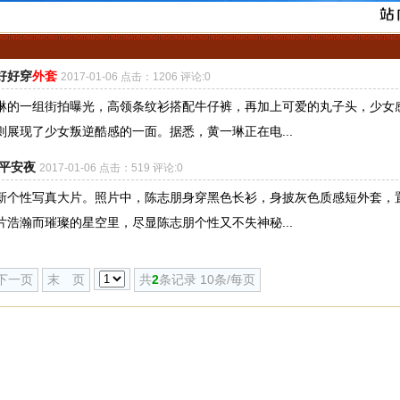
好好穿
外套
2017-01-06 点击：1206 评论:0
的一组街拍曝光，高领条纹衫搭配牛仔裤，再加上可爱的丸子头，少女
展现了少女叛逆酷感的一面。据悉，黄一琳正在电...
平安夜
2017-01-06 点击：519 评论:0
新个性写真大片。照片中，陈志朋身穿黑色长衫，身披灰色质感短外套，
浩瀚而璀璨的星空里，尽显陈志朋个性又不失神秘...
下一页
末 页
共
2
条记录 10条/每页