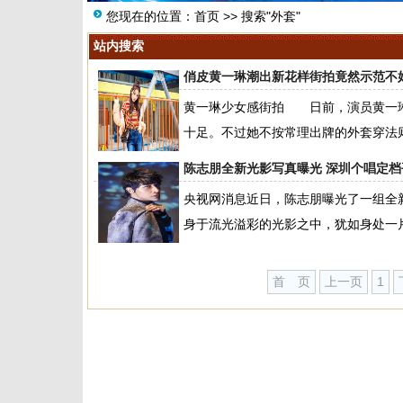
您现在的位置：
首页
>> 搜索"外套"
站内搜索
俏皮黄一琳潮出新花样街拍竟然示范不
黄一琳少女感街拍 日前，演员黄一琳
十足。不过她不按常理出牌的外套穿法则
陈志朋全新光影写真曝光 深圳个唱定档
央视网消息近日，陈志朋曝光了一组全
身于流光溢彩的光影之中，犹如身处一片
首 页
上一页
1