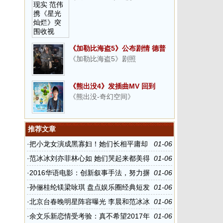
《加勒比海盗5》公布剧情 德普
《加勒比海盗5》剧照
重返冒险之旅
《熊出没4》发插曲MV 回到
《熊出没-奇幻空间》
与“熊”相伴的纯真岁月
推荐文章
·
把小龙女演成黑寡妇！她们长相平庸却
01-06
硬要演绝世美女
·
范冰冰刘亦菲林心如 她们哭起来都美得
01-06
让人心疼
·
2016华语电影：创新叙事手法，努力摒
01-06
弃陈词滥调
·
孙俪桂纶镁梁咏琪 盘点娱乐圈经典短发
01-06
女神
·
北京台春晚明星阵容曝光 李晨和范冰冰
01-06
登台演出
·
余文乐新恋情受考验：真不希望2017年
01-06