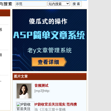
感
细
图片文章
场。
音频测试
[mp3]http:
IP剧收官后关注现实 范伟携
当《三生三世十里桃
《星光灿烂》突围收视