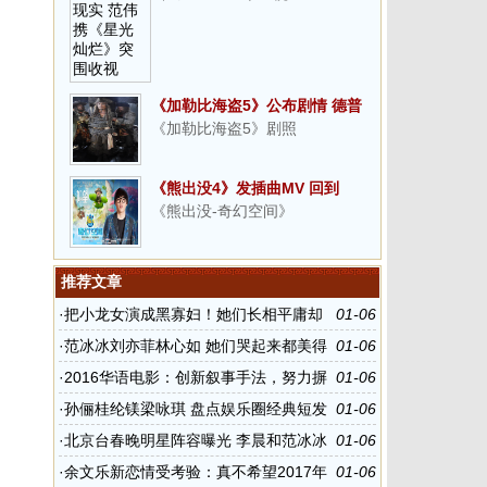
《加勒比海盗5》公布剧情 德普
《加勒比海盗5》剧照
重返冒险之旅
《熊出没4》发插曲MV 回到
《熊出没-奇幻空间》
与“熊”相伴的纯真岁月
推荐文章
·
把小龙女演成黑寡妇！她们长相平庸却
01-06
硬要演绝世美女
·
范冰冰刘亦菲林心如 她们哭起来都美得
01-06
让人心疼
·
2016华语电影：创新叙事手法，努力摒
01-06
弃陈词滥调
·
孙俪桂纶镁梁咏琪 盘点娱乐圈经典短发
01-06
女神
·
北京台春晚明星阵容曝光 李晨和范冰冰
01-06
登台演出
·
余文乐新恋情受考验：真不希望2017年
01-06