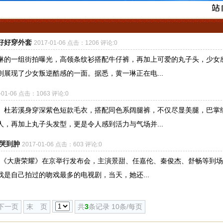
好好穿外套
2017-01-06 点击：1206 评论:0
的一组街拍曝光，高领条纹衫搭配牛仔裤，再加上可爱的丸子头，少女
展现了少女叛逆酷感的一面。据悉，黄一琳正在电...
-01-06 点击：1063 评论:0
。杜若溪身穿深紫色短款毛衣，搭配同色系阔腿裤，不仅尽显美腿，巴掌
，再加上丸子头发型，更是令人感到活力与气场并...
睛哭到肿
2017-01-06 点击：603 评论:0
视剧《大唐荣耀》在京举行发布会，主演景甜、任嘉伦、秦俊杰、舒畅等到
是自己拍过的吻戏最多的电视剧，当天，她还...
下一页
末 页
共
3
条记录 10条/每页