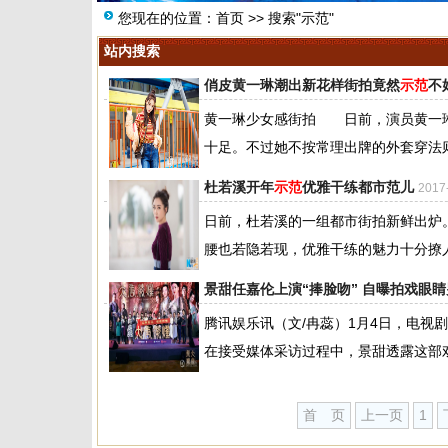
您现在的位置：
首页
>> 搜索"示范"
站内搜索
俏皮黄一琳潮出新花样街拍竟然
示范
不
黄一琳少女感街拍 日前，演员黄一琳
十足。不过她不按常理出牌的外套穿法则
杜若溪开年
示范
优雅干练都市范儿
2017
日前，杜若溪的一组都市街拍新鲜出炉
腰也若隐若现，优雅干练的魅力十分撩人
景甜任嘉伦上演“捧脸吻” 自曝拍戏眼
腾讯娱乐讯（文/冉蕊）1月4日，电
在接受媒体采访过程中，景甜透露这部戏
首 页
上一页
1