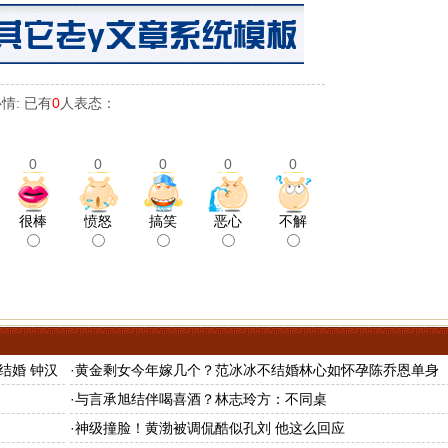
情: 已有
0
人表态：
0
0
0
0
0
很棒
愤怒
搞笑
恶心
不解
结婚 钟汉
·
黄金剩女今年嫁几个？范冰冰不结婚林心如怀孕陈乔恩单身
·
与言承旭结伴喝喜酒？林志玲方：不同桌
·
神级撞脸！黄渤被调侃酷似孔刘 他这么回应