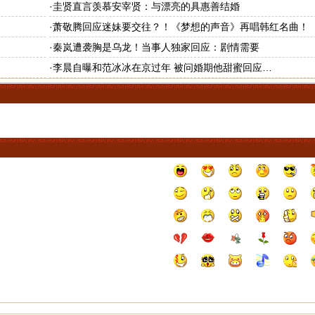
·
圭贤直言羡慕安宰贤：与漂亮的具惠善结婚
·
萧敬腾回应迷妹要交往？！《梦想的声音》再唱韩红名曲！
·
秦岚遭袭胸是乌龙！当事人独家回应：剧情需要
·
李晨自曝和范冰冰在京过年 被问婚期他甜蜜回应…