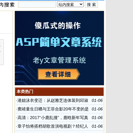
生
于
本类热门
·
港姐泳衣变迁：从赵雅芝连体装到邱淑
01-06
贞三点式
·
窦靖童生日晒与王菲合影20年不变的是
01-06
妈妈的微笑(图)
·
高清：2017“小鹿乱撞”，鹿晗新年写真
01-06
曝光
·
章子怡将搭档胡歌首演电视剧？经纪人
01-06