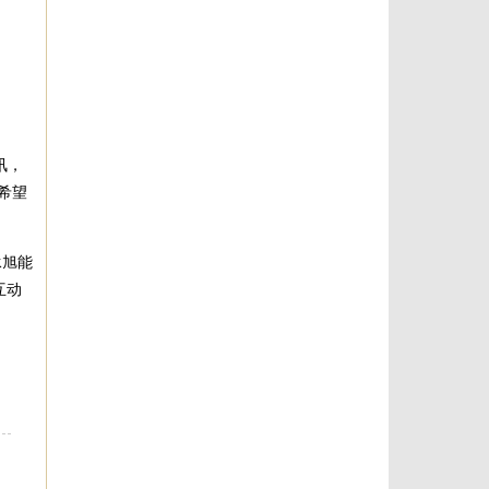
讯，
希望
承旭能
互动