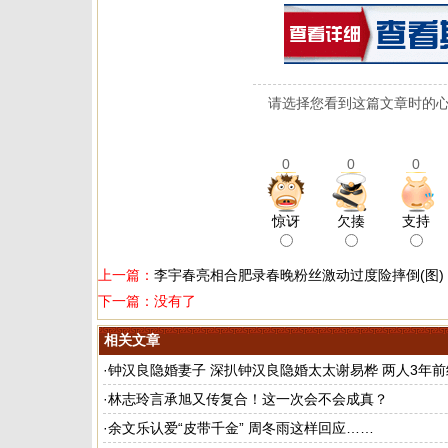
请选择您看到这篇文章时的心
0
0
0
惊讶
欠揍
支持
上一篇：
李宇春亮相合肥录春晚粉丝激动过度险摔倒(图)
下一篇：没有了
相关文章
·
钟汉良隐婚妻子 深扒钟汉良隐婚太太谢易桦 两人3年前
良主演的电视剧
·
林志玲言承旭又传复合！这一次会不会成真？
·
余文乐认爱“皮带千金” 周冬雨这样回应……