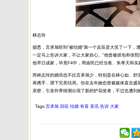
林志玲
据悉，言承旭听到“被结婚”第一个反应是大笑了一下，
一定马上告诉大家，不让大家担心。”他曾被抓包和张
他早日成家，毕竟F4中，周渝民已经当爸、朱孝天和吴
而林志玲的婚讯也不比言承旭少，特别是在林心如、舒淇
再携手，谱下完美结局。但在去年她也曾被媒体直击盛
亲密，引发外界猜测出现了新的护花使者，不过也遭到
Tags:
言承旭
回应
结婚
有喜
喜讯
告诉
大家