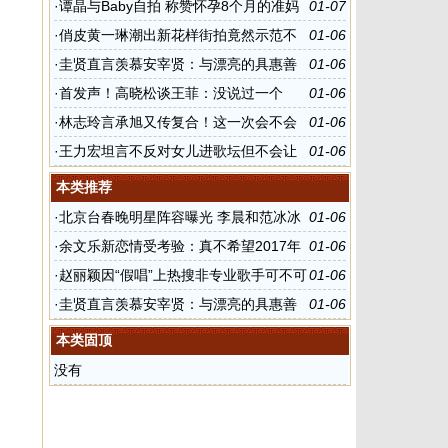
未回应
·
谭晶与Baby自拍 称赞怀孕8个月的准妈
01-07
妈好美
·
俏皮黄一琳潮出新花样街拍竟然示范不
01-06
好好穿外套
·
圭贤直言羡慕安宰贤：与漂亮的具惠善
01-06
结婚
·
首发声！高晓松谈王菲：没说过一个
01-06
字，因为还没看
·
林志玲言承旭又传复合！这一次会不会
01-06
成真？
·
王力宏坦言不反对女儿进歌坛但不会让
01-06
其“靠爸”
本类推荐
·
北京台春晚明星阵容曝光 李晨和范冰冰
01-06
登台演出
·
余文乐新恋情受考验：真不希望2017年
01-06
会是这样的开始
·
赵丽颖因“假唱”上热搜非专业歌手可不可
01-06
以录唱？
·
圭贤直言羡慕安宰贤：与漂亮的具惠善
01-06
结婚
本类固顶
没有