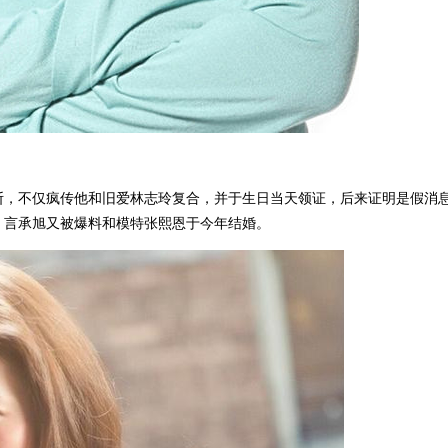
不断，不仅疯传他和旧爱林志玲复合，并于生日当天领证，后来证明是假消
日，言承旭又被爆料和模特张熙恩于今年结婚。