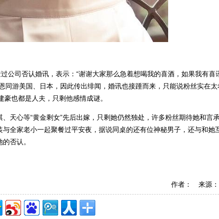
透过公司否认婚讯，表示：“谢谢大家那么急着想喝我的喜酒，如果我有喜
熙恩同游美国、日本，因此传出绯闻，婚讯也接踵而来，只能说粉丝实在太
建豪也都是人夫，只剩他感情成谜。
、天心等“黄金剩女”先后出嫁，只剩她仍然独处，许多粉丝期待她和言
装与全家老小一起聚餐过平安夜，据说同桌的还有位神秘男子，还与和她
她的否认。
作者： 来源：