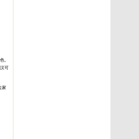
难色。
子汉可
位家