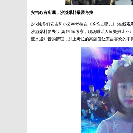
安吉心有所属，沙溢爆料最爱考拉
24k纯爷们安吉和小公举考拉在《爸爸去哪儿》(在线
沙溢爆料要去“儿媳妇”家考察，现场喊话人鱼夫妇让不
流水遇知音的情谊，加上考拉的高颜值让安吉喜欢的不