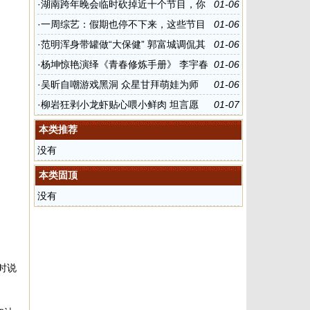
红
·
湖南跨年晚会临时砍掉近十个节目，你
01-06
家爱豆中枪没
·
一周综艺：假期也停不下来，这些节目
01-06
假期必看
·
范明浑身带罐做“大保健” 郭富城调侃其
01-06
变“恐龙”
·
杨坤惊艳演绎《青春修炼手册》 李宇春
01-06
点评活久见
·
吴昕自嘲游戏黑洞 众星甘拜萌娃为师
01-06
·
柳岩狂剥小龙虾贴心喂小鲜肉 坦言愿
01-07
为“好看”接受“难穿”
本类推荐
没有
本类固顶
没有
时说