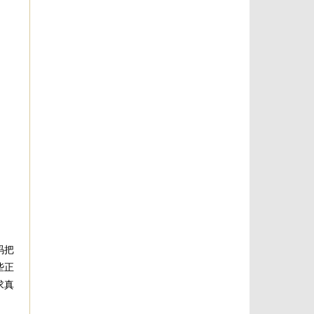
码把
些正
求真