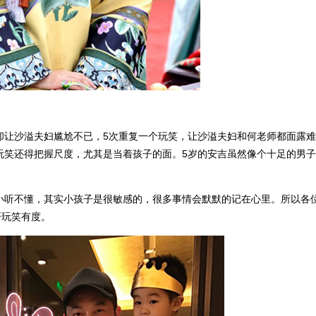
却让沙溢夫妇尴尬不已，5次重复一个玩笑，让沙溢夫妇和何老师都面露
玩笑还得把握尺度，尤其是当着孩子的面。5岁的安吉虽然像个十足的男
小听不懂，其实小孩子是很敏感的，很多事情会默默的记在心里。所以各
开玩笑有度。