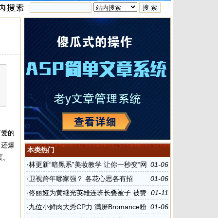
可爱的
，还爆
本类热门
度。
·
林更新“暗黑系”美妆教学 让你一秒变“网
01-06
红”
·
卫视跨年哪家强？ 各花心思各有招
01-06
·
佟丽娅为黄继光英雄连班长叠被子 被赞
01-11
暖心姐姐
·
九位小鲜肉大秀CP力 满屏Bromance粉
01-06