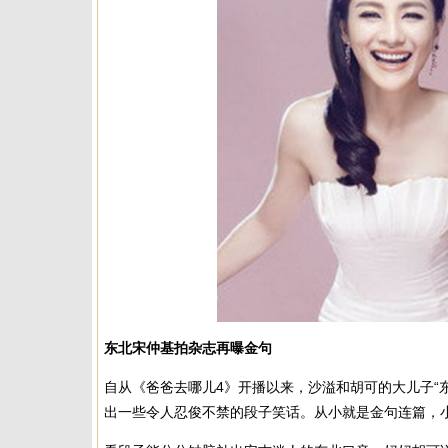
东北宋仲基拍杂志再曝金句
自从《爸爸去哪儿4》开播以来，沙溢和胡可的大儿子“
出一些令人忍俊不禁的段子笑话。从小就是金句连篇，小