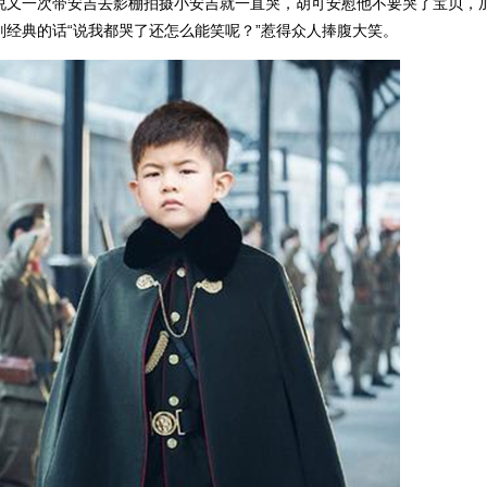
说又一次带安吉去影棚拍摄小安吉就一直哭，胡可安慰他不要哭了宝贝，
经典的话“说我都哭了还怎么能笑呢？”惹得众人捧腹大笑。