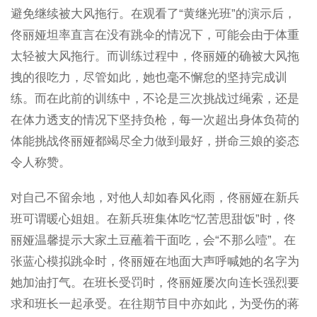
避免继续被大风拖行。在观看了“黄继光班”的演示后，
佟丽娅坦率直言在没有跳伞的情况下，可能会由于体重
太轻被大风拖行。而训练过程中，佟丽娅的确被大风拖
拽的很吃力，尽管如此，她也毫不懈怠的坚持完成训
练。而在此前的训练中，不论是三次挑战过绳索，还是
在体力透支的情况下坚持负枪，每一次超出身体负荷的
体能挑战佟丽娅都竭尽全力做到最好，拼命三娘的姿态
令人称赞。
对自己不留余地，对他人却如春风化雨，佟丽娅在新兵
班可谓暖心姐姐。在新兵班集体吃“忆苦思甜饭”时，佟
丽娅温馨提示大家土豆蘸着干面吃，会“不那么噎”。在
张蓝心模拟跳伞时，佟丽娅在地面大声呼喊她的名字为
她加油打气。在班长受罚时，佟丽娅屡次向连长强烈要
求和班长一起承受。在往期节目中亦如此，为受伤的蒋