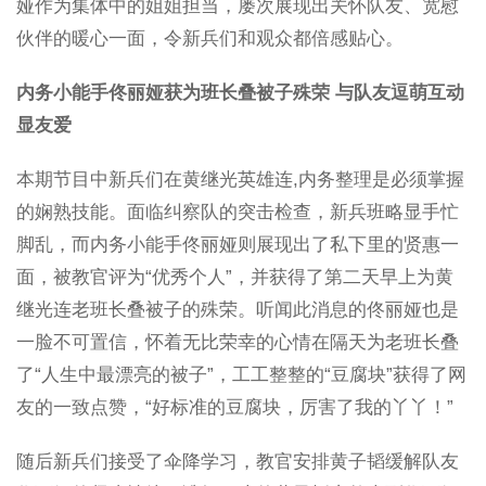
娅作为集体中的姐姐担当，屡次展现出关怀队友、宽慰
伙伴的暖心一面，令新兵们和观众都倍感贴心。
内务小能手佟丽娅获为班长叠被子殊荣 与队友逗萌互动
显友爱
本期节目中新兵们在黄继光英雄连,内务整理是必须掌握
的娴熟技能。面临纠察队的突击检查，新兵班略显手忙
脚乱，而内务小能手佟丽娅则展现出了私下里的贤惠一
面，被教官评为“优秀个人”，并获得了第二天早上为黄
继光连老班长叠被子的殊荣。听闻此消息的佟丽娅也是
一脸不可置信，怀着无比荣幸的心情在隔天为老班长叠
了“人生中最漂亮的被子”，工工整整的“豆腐块”获得了网
友的一致点赞，“好标准的豆腐块，厉害了我的丫丫！”
随后新兵们接受了伞降学习，教官安排黄子韬缓解队友