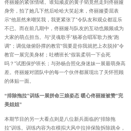
佟丽娅的紧张情绪。谁知顽皮的黄子韬竟然走到佟丽娅
身旁，拍了她几下然后哈哈大笑起来，佟丽娅委屈表
示“他居然来嘲笑我，我更紧张了”令队友和观众都逗乐
不已。而在前几期中，佟丽娅与队友的互动也频频成为
大家的萌点担当。与“灵魂歌手”杨幂合唱军歌力挽“跑
调”；调侃做俯卧撑的教官“我要是你我就把上衣脱掉”令
教官一展完美身材；吐槽班长“假装柔弱一下会死
吗？”试图保护班长；与孙杨合照化身迷妹一展最萌身高
差。佟丽娅对团队中的每一个伙伴都展现出了关怀照顾
的体贴一面。
“排除拖拉”训练一展拼命三娘姿态 暖心佟丽娅被赞”完
美姐姐”
本期节目的另一大看点则是八位新兵面临的“排除拖
拉”训练。训练内容为在模拟大风中拉掉保险拆除跳伞，