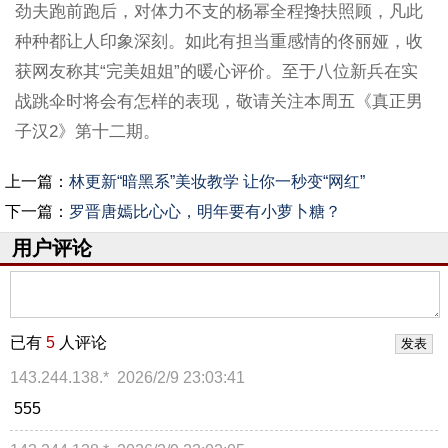
劲夫跑前跑后，对体力不支的杨幂全程搀扶照顾，凡此
种种都让人印象深刻。如此有担当重感情的佟丽娅，收
获网友称其“完美姐姐”的暖心评价。至于八位新兵在实
战跳伞时将会有怎样的表现，敬请关注本周五《真正男
子汉2》第十二期。
上一篇：
林更新“暗黑系”美妆教学 让你一秒变“网红”
下一篇：
罗晋唐嫣比心心，明年要有小萝卜糖？
用户评论
已有
5
人评论
143.244.138.*
2026/2/9 23:03:41
555