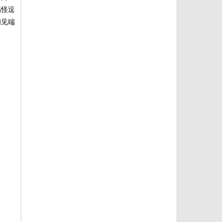
搞怪逗
初见端