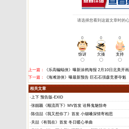
请选择您看到这篇文章时的心
0
0
0
惊讶
欠揍
支持
上一篇：
《乐高蝙蝠侠》曝新涂鸦海报 2月10日北美开画
下一篇：
《海滩游侠》曝最新预告 巨石石强森竞赛夺魁
相关文章
·
上下 预告版-EXID
·
张靓颖《顺流而下》MV首发 诠释鬼魅惊奇
·
陈信喆《我又想你了》首发 小烟嗓深情寄相思
·
关喆《有我在》首发 冬日暖心单曲