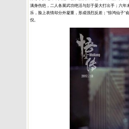
满身伤疤，二人各展武功绝活与彭于晏大打出手；六年未
乐，脸上表情却分外凝重，形成强烈反差；“惊鸿仙子”
倪。