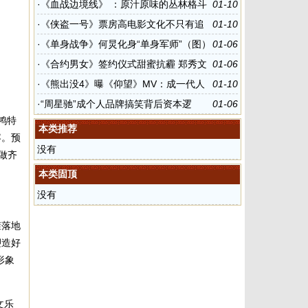
巨人
·
《血战边境线》 ：原汁原味的丛林格斗
01-10
·
《侠盗一号》票房高电影文化不只有追
01-10
星和衍生品
·
《单身战争》何炅化身“单身军师”（图）
01-06
·
《合约男女》签约仪式甜蜜抗霾 郑秀文
01-06
张孝全亲密合作放得开
·
《熊出没4》曝《仰望》MV：成一代人
01-10
成长记
·
“周星驰”成个人品牌搞笑背后资本逻
01-06
鸿特
辑“撑腰”
本类推荐
容。预
没有
做齐
本类固顶
没有
箍落地
塑造好
形象
文乐