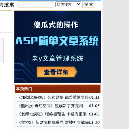
本类热门
·
《加勒比海盗5》公布剧情 德普重返冒险
01-11
之旅
·
《熊出没·奇幻空间》熊族新丁齐亮相
01-06
·
《老师也疯狂》曝终极预告 卡通海报闹
01-06
新春
·
《雷神3》新剧情梗概曝光 雷神将大战绿
01-10