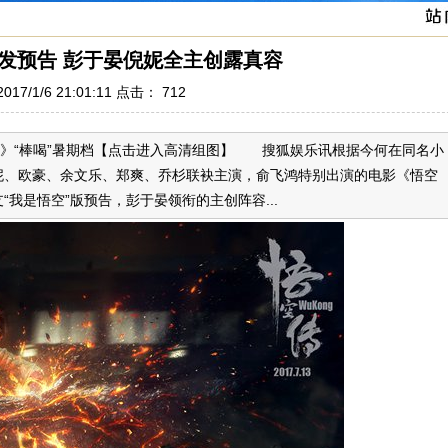
发预告 彭于晏倪妮全主创露真容
17/1/6 21:01:11 点击：
712
传》“棒喝”暑期档【点击进入高清组图】 搜狐娱乐讯根据今何在同名小
妮、欧豪、余文乐、郑爽、乔杉联袂主演，俞飞鸿特别出演的电影《悟空
“我是悟空”版预告，彭于晏领衔的主创阵容...