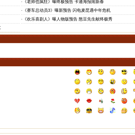
·
《老师也疯狂》曝终极预告 卡通海报闹新春
·
《赛车总动员3》曝新预告 闪电麦昆遇中年危机
·
《欢乐喜剧人》曝人物版预告 憨豆先生献终极秀
X