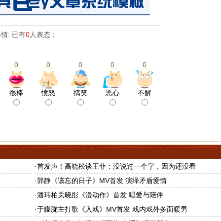
情: 已有
0
人表态：
0
0
0
0
0
很棒
愤怒
搞笑
恶心
不解
·
首发声！高晓松谈王菲：没说过一个字，因为还没看
·
郭静《该忘的日子》MV首发 演绎矛盾爱情
·
潘玮柏关晓彤《漫动作》首发 唱爱与陪伴
·
于朦胧主打歌《入戏》MV首发 戏内戏外多面暖男