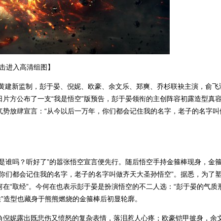
点击进入高清组图】
，黄建新监制，彭于晏、倪妮、欧豪、余文乐、郑爽、乔杉联袂主演，俞飞
今日片方公布了一支“我是悟空”版预告，彭于晏领衔的主创阵容初露造型真
气势放肆宣言：“从今以后一万年，你们都会记住我的名字，老子的名字叫
是谁吗？听好了”的嚣张悟空宣言便先行。随后悟空手持金箍棒现身，金
你们都会记住我的名字，老子的名字叫做齐天大圣孙悟空”。据悉，为了
在“取经”。今何在也表示彭于晏是扮演悟空的不二人选：“彭于晏的气质
猴”造型也藏身于熊熊燃烧的金箍棒后初显轮廓。
角倪妮露出既悲伤又愤怒的复杂表情，落泪惹人心疼；欧豪铠甲披身，余