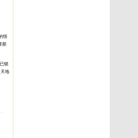
的悟
要那
已锁
向天地