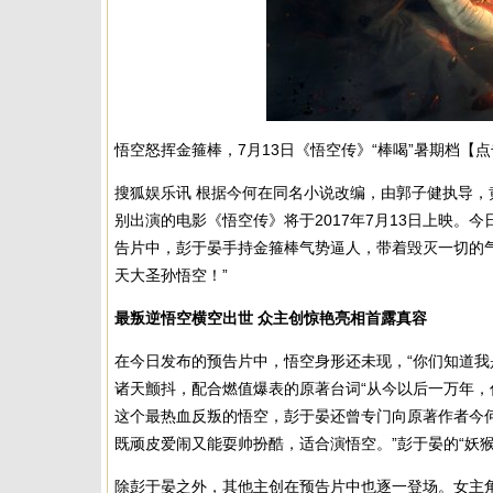
悟空怒挥金箍棒，7月13日《悟空传》“棒喝”暑期档【
搜狐娱乐讯 根据今何在同名小说改编，由郭子健执导
别出演的电影《悟空传》将于2017年7月13日上映。
告片中，彭于晏手持金箍棒气势逼人，带着毁灭一切的
天大圣孙悟空！”
最叛逆悟空横空出世 众主创惊艳亮相首露真容
在今日发布的预告片中，悟空身形还未现，“你们知道我
诸天颤抖，配合燃值爆表的原著台词“从今以后一万年，
这个最热血反叛的悟空，彭于晏还曾专门向原著作者今何
既顽皮爱闹又能耍帅扮酷，适合演悟空。”彭于晏的“妖
除彭于晏之外，其他主创在预告片中也逐一登场。女主