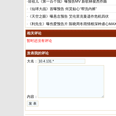
·
容祖儿《第一百个我》曝预告MV 新歌林俊杰作曲
·
《仙球大战》首曝预告 何炅贴心“帮洗内裤”
·
《天空之眼》曝悬念预告 艾伦里克曼遗作危机四伏
·
《利先生》曝伤爱预告片 陈晓周冬雨情根深种虐心MA
相关评论
暂时还没有评论
发表我的评论
大名：
内容：