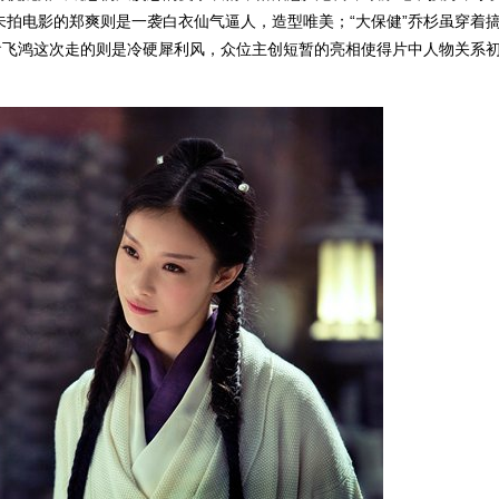
拍电影的郑爽则是一袭白衣仙气逼人，造型唯美；“大保健”乔杉虽穿着
俞飞鸿这次走的则是冷硬犀利风，众位主创短暂的亮相使得片中人物关系