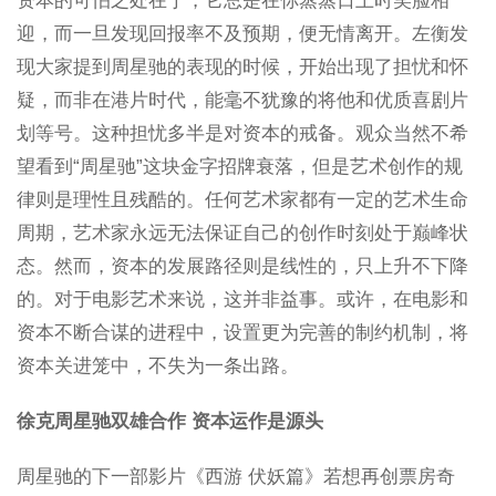
资本的可怕之处在于，它总是在你蒸蒸日上时笑脸相
迎，而一旦发现回报率不及预期，便无情离开。左衡发
现大家提到周星驰的表现的时候，开始出现了担忧和怀
疑，而非在港片时代，能毫不犹豫的将他和优质喜剧片
划等号。这种担忧多半是对资本的戒备。观众当然不希
望看到“周星驰”这块金字招牌衰落，但是艺术创作的规
律则是理性且残酷的。任何艺术家都有一定的艺术生命
周期，艺术家永远无法保证自己的创作时刻处于巅峰状
态。然而，资本的发展路径则是线性的，只上升不下降
的。对于电影艺术来说，这并非益事。或许，在电影和
资本不断合谋的进程中，设置更为完善的制约机制，将
资本关进笼中，不失为一条出路。
徐克周星驰双雄合作 资本运作是源头
周星驰的下一部影片《西游 伏妖篇》若想再创票房奇