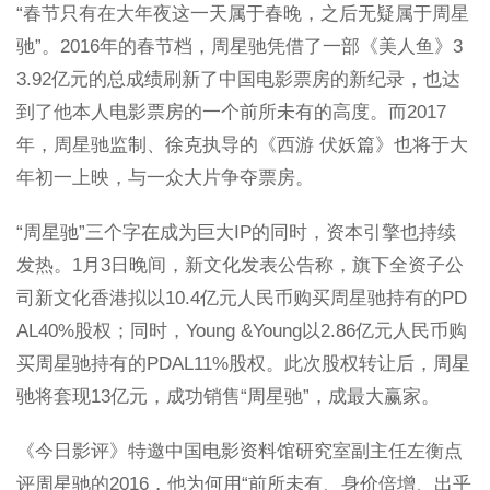
“春节只有在大年夜这一天属于春晚，之后无疑属于周星
驰”。2016年的春节档，周星驰凭借了一部《美人鱼》3
3.92亿元的总成绩刷新了中国电影票房的新纪录，也达
到了他本人电影票房的一个前所未有的高度。而2017
年，周星驰监制、徐克执导的《西游 伏妖篇》也将于大
年初一上映，与一众大片争夺票房。
“周星驰”三个字在成为巨大IP的同时，资本引擎也持续
发热。1月3日晚间，新文化发表公告称，旗下全资子公
司新文化香港拟以10.4亿元人民币购买周星驰持有的PD
AL40%股权；同时，Young &Young以2.86亿元人民币购
买周星驰持有的PDAL11%股权。此次股权转让后，周星
驰将套现13亿元，成功销售“周星驰”，成最大赢家。
《今日影评》特邀中国电影资料馆研究室副主任左衡点
评周星驰的2016，他为何用“前所未有、身价倍增、出乎