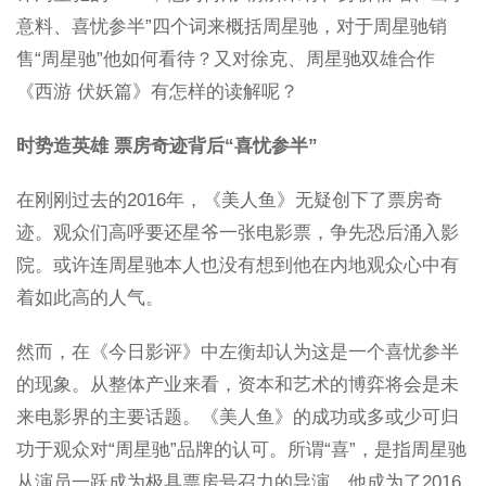
意料、喜忧参半”四个词来概括周星驰，对于周星驰销
售“周星驰”他如何看待？又对徐克、周星驰双雄合作
《西游 伏妖篇》有怎样的读解呢？
时势造英雄 票房奇迹背后“喜忧参半”
在刚刚过去的2016年，《美人鱼》无疑创下了票房奇
迹。观众们高呼要还星爷一张电影票，争先恐后涌入影
院。或许连周星驰本人也没有想到他在内地观众心中有
着如此高的人气。
然而，在《今日影评》中左衡却认为这是一个喜忧参半
的现象。从整体产业来看，资本和艺术的博弈将会是未
来电影界的主要话题。《美人鱼》的成功或多或少可归
功于观众对“周星驰”品牌的认可。所谓“喜”，是指周星驰
从演员一跃成为极具票房号召力的导演，他成为了2016