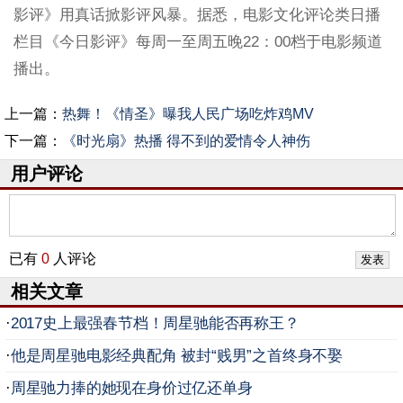
影评》用真话掀影评风暴。据悉，电影文化评论类日播
栏目《今日影评》每周一至周五晚22：00档于电影频道
播出。
上一篇：
热舞！《情圣》曝我人民广场吃炸鸡MV
下一篇：
《时光扇》热播 得不到的爱情令人神伤
用户评论
已有
0
人评论
相关文章
·
2017史上最强春节档！周星驰能否再称王？
·
他是周星驰电影经典配角 被封“贱男”之首终身不娶
·
周星驰力捧的她现在身价过亿还单身