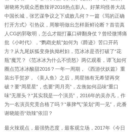
谢晓将为观众悉数辣评2016热点影人。好莱坞怪兽大战
中国长城，张艺谋争议之下成败几何？一篇《骂的正确
打开方式》引热议，周黎明做出怎样新鲜论断？首尝真
人CG的郭敬明，怎么才能打赢口碑翻身仗？曾经微博痛
批《小时代》，“鹦鹉史航”如何为《爵迹》苦口开药
方？从九尾妖狐变身执拗村妇，范冰冰是否打破了“花
瓶”魔咒？《范冰冰为什么不愤怒》两亿观看，谭飞如何
圈点范冰冰酸甜2016？一年一周期，《西游伏妖篇》重
装出手贺岁，《美人鱼》之后，周星驰有无希望再突
破？要“周星星”，也要“周月亮”，左衡如何品味“重口
味”无厘头？“其实我是一个演员”，2016年的吴亦凡，作
为一名演员究竟合格了吗？“暴脾气”策划“周一见”，此番
谢晓能否“劲辣”依旧？
最火辣观点，最强势态度，最客观立场，2017年《今日