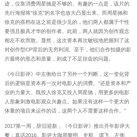
迹，仅靠消费周星驰是不够的。有趣的一点是，该片的
先行海报将“徐克”的名字也放大凸显出来。而周星驰和
徐克的搭档在这之前是很少见的，他们两人都属于个性
要强且极具才华的创作者。此前，两人就因为创作观念
相左不欢而散。显然，这次资本再次敏锐地把握到了这
对创作型CP背后的无穷利润。至于，他们合作拍摄的影
片最终的形态和质量，则成了不足挂齿的问题。
《今日影评》中左衡给出了另外一个判断，这一变化背
后的逻辑是资本再一次对电影人的消费。“还是资本和产
业的力量大。既投入徐克又投入周星驰，用更多的电影
人形象刺激电影观众兴趣点。如果没有这样一个更大的
体量的项目来运作的话，这两个人不需要这样合作。”
2017第一周，辞旧迎新，《今日影评》推出开年影评大
餐：真话2016。影评大咖周黎明、史航、谭飞、左衡、