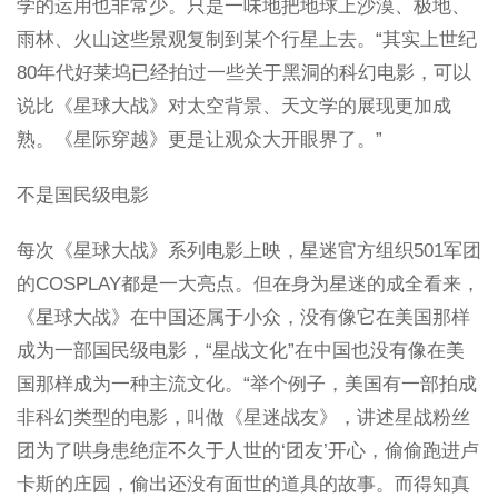
学的运用也非常少。只是一味地把地球上沙漠、极地、
雨林、火山这些景观复制到某个行星上去。“其实上世纪
80年代好莱坞已经拍过一些关于黑洞的科幻电影，可以
说比《星球大战》对太空背景、天文学的展现更加成
熟。《星际穿越》更是让观众大开眼界了。”
不是国民级电影
每次《星球大战》系列电影上映，星迷官方组织501军团
的COSPLAY都是一大亮点。但在身为星迷的成全看来，
《星球大战》在中国还属于小众，没有像它在美国那样
成为一部国民级电影，“星战文化”在中国也没有像在美
国那样成为一种主流文化。“举个例子，美国有一部拍成
非科幻类型的电影，叫做《星迷战友》，讲述星战粉丝
团为了哄身患绝症不久于人世的‘团友’开心，偷偷跑进卢
卡斯的庄园，偷出还没有面世的道具的故事。而得知真