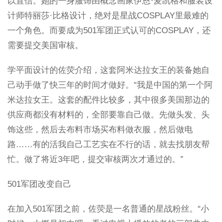
以置信。她的一身服饰由概念画家伊恩·麦凯格和服装设
计师特丽莎·比格设计，绝对是星战COSPLAY里最难的
一个角色。而要成为501军团正式认可的COSPLAY，还
需要提交美国审核。
学平面设计的佐荧介绍，这套阿米达拉女王的装备她自
己动手做了快三年的时间才做好。“我是中国的第一个阿
米达拉女王。这套的配件比较多，其中很多美国那边的
供应商都没有材料的，全部要靠自己做。先做头发、头
饰这些，然后去布料市场买布料做衣服，然后做电
路……有的活我自己工艺实在不行的话，就去找朋友帮
忙。做了将近3年吧，提交审核两次才通过的。”
501军团改变自己
在加入501军团之前，佐荧是一名普通的星战粉丝。“小