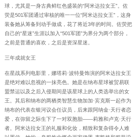
球，尤其是一身古典鲜红色盛装的“阿米达拉女王”。佐
荧是501军团通过审核的唯一一位“阿米达拉女王”，这身
装备她从筹备到动手做成，花了将近3年的时间。佐荧把
自己的“星迷”生涯以加入“501军团”为界分为两个部分，
之前是普通的喜欢，之后是资深星迷。
三年成就女王
在星战系列电影里，娜塔莉·波特曼饰演的阿米达拉女王
是绝对难以忽视的一抹亮色。她是在纳布星球被贸易联
盟禁运以及之后入侵期间是该星球上的人类选举出的女
王。其后和纳布的两栖类智慧生物加加·宾克斯一起作为
纳布的代表在银河议会任议员，后来跟阿纳金·天行者恋
爱，在弥留之际生下了一对双胞胎——莉雅和卢克·天行
者。阿米达拉女王的礼服和化妆，精致和复杂得令人难