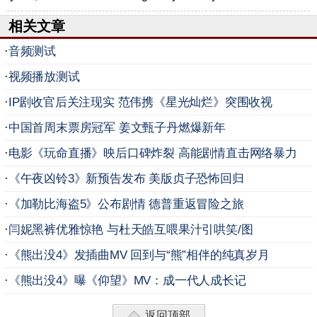
相关文章
·
音频测试
·
视频播放测试
·
IP剧收官后关注现实 范伟携《星光灿烂》突围收视
·
中国首周末票房冠军 姜文甄子丹燃爆新年
·
电影《玩命直播》映后口碑炸裂 高能剧情直击网络暴力
·
《午夜凶铃3》新预告发布 美版贞子恐怖回归
·
《加勒比海盗5》公布剧情 德普重返冒险之旅
·
闫妮黑裤优雅惊艳 与杜天皓互喂果汁引哄笑/图
·
《熊出没4》发插曲MV 回到与“熊”相伴的纯真岁月
·
《熊出没4》曝《仰望》MV：成一代人成长记
返回顶部