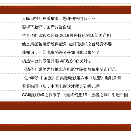
·
人民日报批豆瓣猫眼：恶评伤害电影产业
·
容得下差评，国产片当自强
·
芈月传翻译官欢乐颂 2016最具特色的10部国产剧
·
他是周星驰电影经典配角 被封“贱男”之首终身不娶
·
涨知识：一部电影的评分是如何算出来的？
·
杨丞琳台北浪漫开唱 与“观众”心灵对话
·
《情圣》爆笑之旅抵北京电影学院创放映史笑点纪录
·
《少年强 中国强》百集微电影第六季《蜕变》顺利杀青
·
看看韩国电影，中国电影这才哪儿到哪儿啊
·
CG电影巅峰之作来了 《最终幻想15：王者之剑》引进中国