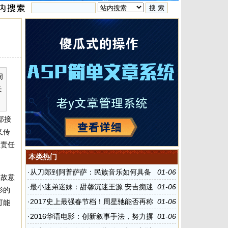
闹
长
部接
又传
负责任
本类热门
·
从刀郎到阿普萨萨：民族音乐如何具备
01-06
，故意
当下性？
·
最小迷弟迷妹：甜馨沉迷王源 安吉痴迷
01-06
影的
赵丽颖
·
2017史上最强春节档！周星驰能否再称
01-06
可能
王？
·
2016华语电影：创新叙事手法，努力摒
01-06