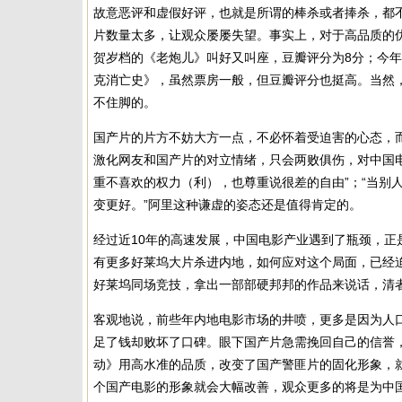
故意恶评和虚假好评，也就是所谓的棒杀或者捧杀，都
片数量太多，让观众屡屡失望。事实上，对于高品质的
贺岁档的《老炮儿》叫好又叫座，豆瓣评分为8分；今
克消亡史》，虽然票房一般，但豆瓣评分也挺高。当然
不住脚的。
国产片的片方不妨大方一点，不必怀着受迫害的心态，
激化网友和国产片的对立情绪，只会两败俱伤，对中国
重不喜欢的权力（利），也尊重说很差的自由”；“当别
变更好。”阿里这种谦虚的姿态还是值得肯定的。
经过近10年的高速发展，中国电影产业遇到了瓶颈，正
有更多好莱坞大片杀进内地，如何应对这个局面，已经
好莱坞同场竞技，拿出一部部硬邦邦的作品来说话，清
客观地说，前些年内地电影市场的井喷，更多是因为人
足了钱却败坏了口碑。眼下国产片急需挽回自己的信誉
动》用高水准的品质，改变了国产警匪片的固化形象，
个国产电影的形象就会大幅改善，观众更多的将是为中