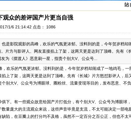
下观众的差评国产片更当自强
17/1/6 21:14:42 点击：
1086
档，也是影院观影的高峰，欢乐的气氛更浓郁。没料到的是，今年贺岁档却
街。片方与影评人、网友直接掐上了架，这两天更是达到了顶峰。先有《
友为《摆渡人》恶意刷一星，指责个别大V、公众号...
高峰，欢乐的气氛更浓郁。没料到的是，今年贺岁档却闹成了一地鸡毛，一
接掐上了架，这两天更是达到了顶峰。先有《长城》片方怒怼影评人，后
责个别大V、公众号为博眼球、圈粉丝、流量变现等目的，发布恶意、不
沙俱下。有一些观众故意给国产片打低分，有个别大V、公众号为博眼球
于数量庞大的主流观众来说，这些声音毕竟是支流，不太可能决定一部电
有缺陷，在豆瓣上的打分均不及格，虽然不一定百分之百公正，但也不太