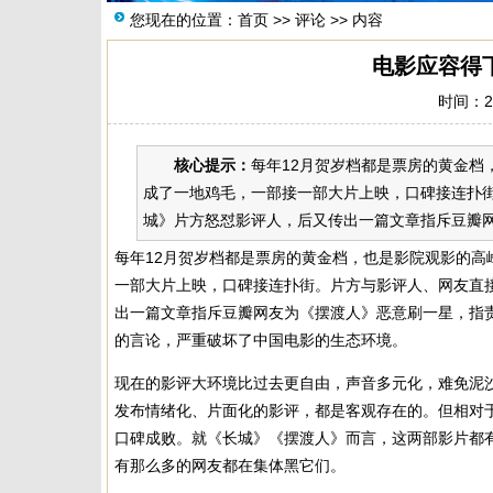
您现在的位置：
首页
>>
评论
>> 内容
电影应容得
时间：20
核心提示：
每年12月贺岁档都是票房的黄金
成了一地鸡毛，一部接一部大片上映，口碑接连扑
城》片方怒怼影评人，后又传出一篇文章指斥豆瓣网
每年12月贺岁档都是票房的黄金档，也是影院观影的
一部大片上映，口碑接连扑街。片方与影评人、网友直
出一篇文章指斥豆瓣网友为《摆渡人》恶意刷一星，指
的言论，严重破坏了中国电影的生态环境。
现在的影评大环境比过去更自由，声音多元化，难免泥
发布情绪化、片面化的影评，都是客观存在的。但相对
口碑成败。就《长城》《摆渡人》而言，这两部影片都
有那么多的网友都在集体黑它们。