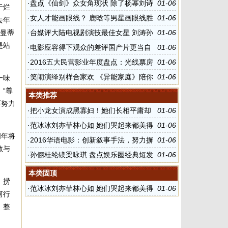
弃陈词滥调
·
盘点《仙剑》众女角现状 除了杨幂刘诗
01-06
于烂
诗唐嫣还有她们
·
女人才能画眼线？ 鹿晗等男星画眼线胜
01-06
去年
过女人
罗曼蒂
·
台媒评大陆电视剧演技最佳女星 刘涛孙
01-06
是站
俪海清秦海璐上榜
·
电影应容得下观众的差评国产片更当自
01-06
强
·
2016五大民营影业年度盘点：光线票房
01-06
夺冠 乐视增速最快
·
笑闹演绎别样合家欢 《异能家庭》陪你
01-06
一味
“尊
过新年
本类推荐
要努力
·
把小龙女演成黑寡妇！她们长相平庸却
01-06
硬要演绝世美女
·
范冰冰刘亦菲林心如 她们哭起来都美得
01-06
明年将
让人心疼
·
2016华语电影：创新叙事手法，努力摒
01-06
敢与
弃陈词滥调
·
孙俪桂纶镁梁咏琪 盘点娱乐圈经典短发
01-06
女神
本类固顶
，捞
·
范冰冰刘亦菲林心如 她们哭起来都美得
01-06
河行
让人心疼
，整