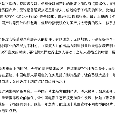
不是正常的，都应该反对。但观众对国产片的批评之所以有点情绪化，在
优秀国产片，无论是普通观众还是影评人，纷纷给予了很高的评价。比如
年国庆档的《湄公河行动》也是如此，票房和口碑都很高。最近上映的《
，国产片需要鼓励和包容，但那种指责观众对国产片太苛责的说法，似乎
而是虚心接受观众和影评人的批评，有则改之，无则加勉，不是挺好吗？
电影事业的发展是不利的。《摆渡人》的出品方阿里影业昨天也发表声明：
人说不喜欢的时候，要想想怎样做得让别人喜欢；当别人说很差的时候，
是迎难而上的时候。今年的票房增速放缓，连续出现7个月的负增长，而
迫在眉睫。中国电影人最紧急的任务是提升影片品质，让自己强大起来，
者自清，又何必过于纠结谁给自己泼污水？
口红利带来的高票房。一些国产片出品方粗制滥造、浑水摸鱼，忽悠观众
，重新赢得观众的信任，让中国电影生态环境更加良性发展。比如《湄公
就是一个很好的例子。倘若一年之内，能出现十几部这样不同类型的好片
国电影点赞。