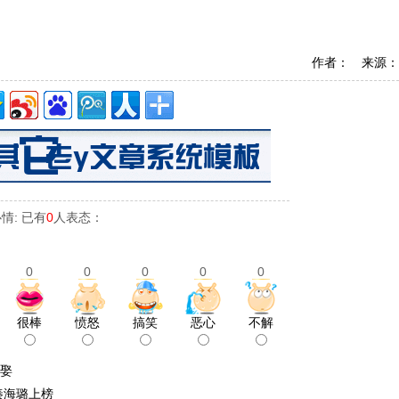
作者： 来源：
情: 已有
0
人表态：
0
0
0
0
0
很棒
愤怒
搞笑
恶心
不解
不娶
秦海璐上榜