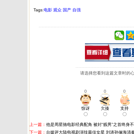
Tags:
电影
观众
国产
自强
请选择您看到这篇文章时的心
0
0
0
惊讶
欠揍
支持
上一篇：
他是周星驰电影经典配角 被封“贱男”之首终身
下一篇：
台媒评大陆电视剧演技最佳女星 刘涛孙俪海清