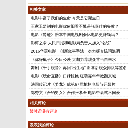
相关文章
·
电影丰富了我们的生命 今天是它诞生日
·
王家卫监制的电影你依旧看不懂是张嘉佳的失败？
·
电影《爵迹》赔本中国电视剧会比电影更赚钱吗？
·
影评之争 人民日报和电影局负责人加入“论战”
·
2016华语电影：创新叙事手法，努力摒弃陈词滥调
·
《你好疯子》今日公映 大咖力荐观众甘当自来水
·
舞剧《千手观音》再回“出生地” 谢幕后观众排队等签名
·
电影《玩命直播》口碑惊艳 狂嗨嘉年华掀翻京城
·
法国传记片《姜戈》成第67届柏林电影节开幕片
·
郑秀文《合约男女》合作张孝全 电影中尝试不同爱
相关评论
暂时还没有评论
发表我的评论