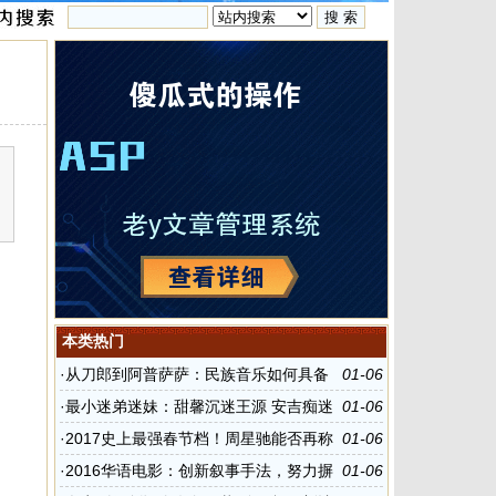
；
本类热门
·
从刀郎到阿普萨萨：民族音乐如何具备
01-06
当下性？
·
最小迷弟迷妹：甜馨沉迷王源 安吉痴迷
01-06
赵丽颖
·
2017史上最强春节档！周星驰能否再称
01-06
王？
·
2016华语电影：创新叙事手法，努力摒
01-06