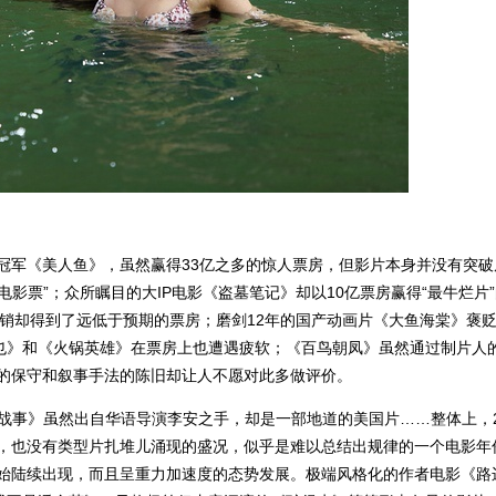
房冠军《美人鱼》，虽然赢得33亿之多的惊人票房，但影片本身并没有突破
影票”；众所瞩目的大IP电影《盗墓笔记》却以10亿票房赢得“最牛烂片
销却得到了远低于预期的票房；磨剑12年的国产动画片《大鱼海棠》褒
也》和《火锅英雄》在票房上也遭遇疲软；《百鸟朝凤》虽然通过制片人
念的保守和叙事手法的陈旧却让人不愿对此多做评价。
战事》虽然出自华语导演李安之手，却是一部地道的美国片……整体上，2
观，也没有类型片扎堆儿涌现的盛况，似乎是难以总结出规律的一个电影年
开始陆续出现，而且呈重力加速度的态势发展。极端风格化的作者电影《路