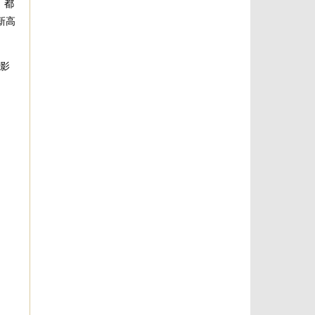
，都
新高
电影