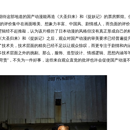
人期待这部地道的国产动漫能再造《大圣归来》和《捉妖记》的票房辉煌。
面的评价集中在画面唯美、想象力丰富、中国风、剧情感人，而负面的评
逻辑经不起推敲，认为该片模仿了日本动漫的风格但没有真正形成自己的
《大圣归来》和《捉妖记》之后，观众对国产动漫的审美要求已经普遍提
了技术关，技术层面的精良已经不足以让观众惊叹，而更专注于剧情和内
多技术层面之外的挑剔。那么，服饰、造型设计、情感逻辑、思想内涵等
苛责”，不失为一件好事，这些来自观众直觉的批评也许会促使国产动漫