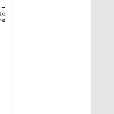
。一
观众
的叙