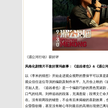
《湄公河行动》获好评
风格化剧情片不敌好莱坞叙事：《追凶者也》&《湄公
以《李米的猜想》开始走进观众视野的曹保平可以算是剧
观众信任这位导演的编剧及制作水平。九月份上映的《
尽如人意。《追凶者也》是一个编剧巧妙的黑色荒诞剧
口气的结局。刘烨追凶的段落，充满悬疑；段博文亡命天
在。没有前两段的铺垫，不会有后来揭秘的喜剧效果，
众昏昏欲睡，甚至没有耐心等到最后的高潮出现便已离