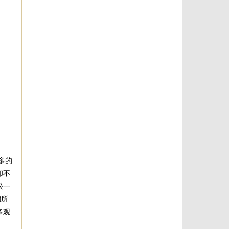
多的
却不
松一
潮所
多观