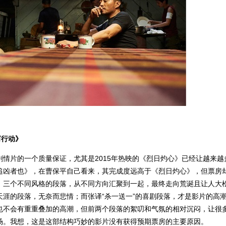
河行动》
情片的一个质量保证，尤其是2015年热映的《烈日灼心》已经让越来越
追凶者也》，在曹保平自己看来，其完成度远高于《烈日灼心》，但票房
，三个不同风格的段落，从不同方向汇聚到一起，最终走向荒诞且让人大
涯的段落，无奈而悲情；而张译“杀一送一”的喜剧段落，才是影片的高
也不会有重重叠加的高潮，但前两个段落的絮叨和气氛的相对沉闷，让很
场。我想，这是这部结构巧妙的影片没有获得预期票房的主要原因。