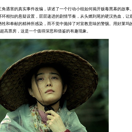
三角遇害的真实事件改编，讲述了一个行动小组如何揭开贩毒黑幕的故事
环环相扣的悬疑设置，层层递进的剧情节奏，从头燃到尾的硬汉热血，让
牺牲和奉献的精神所感染，而不觉中抛掉了对宣教意味的警惕。用好莱坞
亿的超高票房，这是一个值得深思和借鉴的有趣现象。