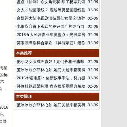
弃陈词滥调
·
盘点《仙剑》众女角现状 除了杨幂刘诗
01-06
诗唐嫣还有她们
·
女人才能画眼线？ 鹿晗等男星画眼线胜
01-06
过女人
·
台媒评大陆电视剧演技最佳女星 刘涛孙
01-06
俪海清秦海璐上榜
·
电影应容得下观众的差评国产片更当自
01-06
强
·
2016五大民营影业年度盘点：光线票房
01-06
夺冠 乐视增速最快
·
笑闹演绎别样合家欢 《异能家庭》陪你
01-06
过新年
本类推荐
·
把小龙女演成黑寡妇！她们长相平庸却
01-06
周星
硬要演绝世美女
·
范冰冰刘亦菲林心如 她们哭起来都美得
01-06
”的称
让人心疼
·
2016华语电影：创新叙事手法，努力摒
01-06
贬不
弃陈词滥调
·
孙俪桂纶镁梁咏琪 盘点娱乐圈经典短发
01-06
的一
女神
本类固顶
·
范冰冰刘亦菲林心如 她们哭起来都美得
01-06
016
让人心疼
份。
边野