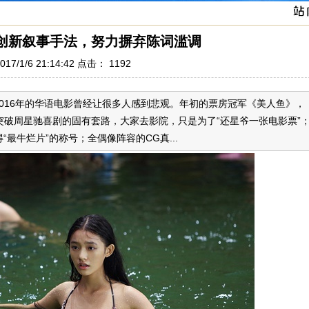
：创新叙事手法，努力摒弃陈词滥调
17/1/6 21:14:42 点击：
1192
016年的华语电影曾经让很多人感到悲观。年初的票房冠军《美人鱼》，
突破周星驰喜剧的固有套路，大家去影院，只是为了“还星爷一张电影票”
“最牛烂片”的称号；全偶像阵容的CG真...