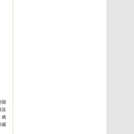
的宿
而且
，就
影观