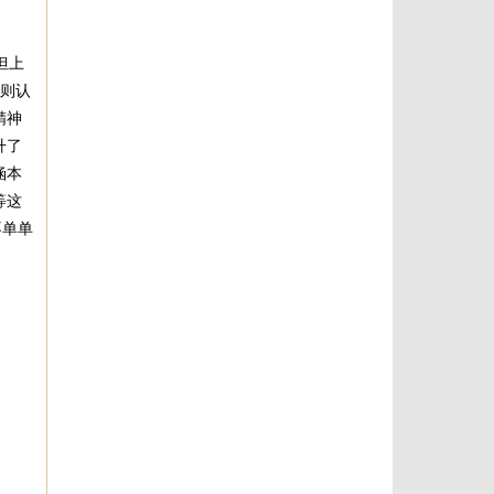
但上
价则认
精神
升了
涵本
等这
不单单