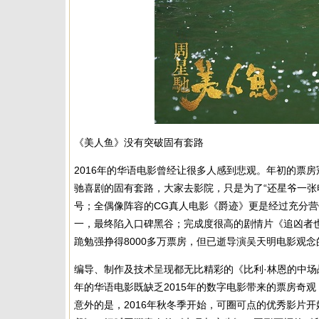
《美人鱼》没有突破固有套路
2016年的华语电影曾经让很多人感到悲观。年初的票
驰喜剧的固有套路，大家去影院，只是为了“还星爷一张电
号；全偶像阵容的CG真人电影《爵迹》更是经过充分营
一，最终陷入口碑黑谷；完成度很高的剧情片《追凶者
跪勉强挣得8000多万票房，但已逝导演吴天明电影观
编导、制作及技术呈现都无比精彩的《比利·林恩的中场
年的华语电影既缺乏2015年的数字电影带来的票房奇
意外的是，2016年秋冬季开始，可圈可点的优秀影片