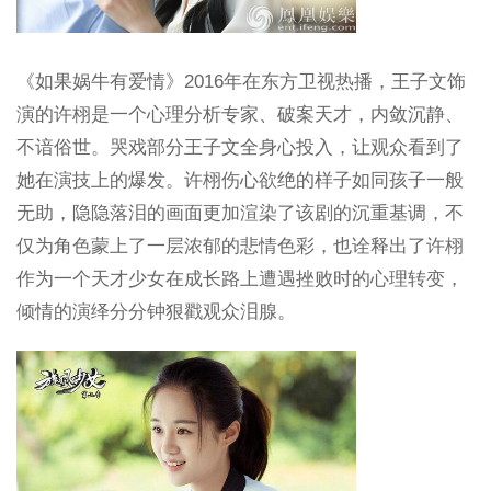
《如果娲牛有爱情》2016年在东方卫视热播，王子文饰
演的许栩是一个心理分析专家、破案天才，内敛沉静、
不谙俗世。哭戏部分王子文全身心投入，让观众看到了
她在演技上的爆发。许栩伤心欲绝的样子如同孩子一般
无助，隐隐落泪的画面更加渲染了该剧的沉重基调，不
仅为角色蒙上了一层浓郁的悲情色彩，也诠释出了许栩
作为一个天才少女在成长路上遭遇挫败时的心理转变，
倾情的演绎分分钟狠戳观众泪腺。