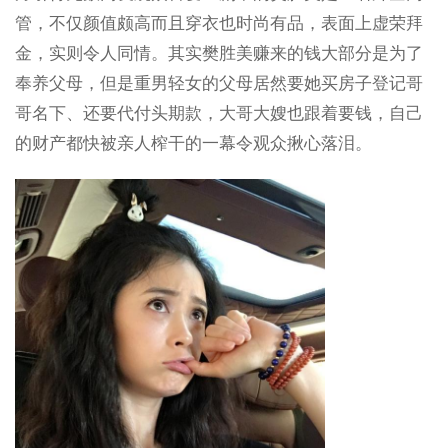
管，不仅颜值颇高而且穿衣也时尚有品，表面上虚荣拜
金，实则令人同情。其实樊胜美赚来的钱大部分是为了
奉养父母，但是重男轻女的父母居然要她买房子登记哥
哥名下、还要代付头期款，大哥大嫂也跟着要钱，自己
的财产都快被亲人榨干的一幕令观众揪心落泪。