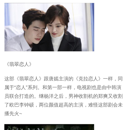
《翡翠恋人》
这部《翡翠恋人》跟唐嫣主演的《克拉恋人》一样，同
属于“恋人”系列。和第一部一样，电视剧也是由中韩演
员联合打造的。继杨洋之后，男神收割机的郑爽又收割
了欧巴李钟硕，两位颜值超高的主演，难怪这部剧会未
播先火~