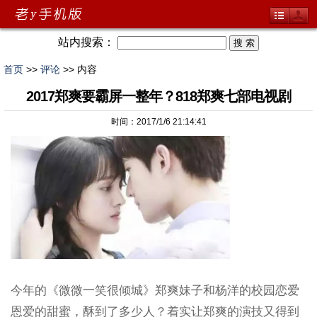
站内搜索：
首页
>>
评论
>> 内容
2017郑爽要霸屏一整年？818郑爽七部电视剧
时间：2017/1/6 21:14:41
今年的《微微一笑很倾城》郑爽妹子和杨洋的校园恋爱
恩爱的甜蜜，酥到了多少人？着实让郑爽的演技又得到