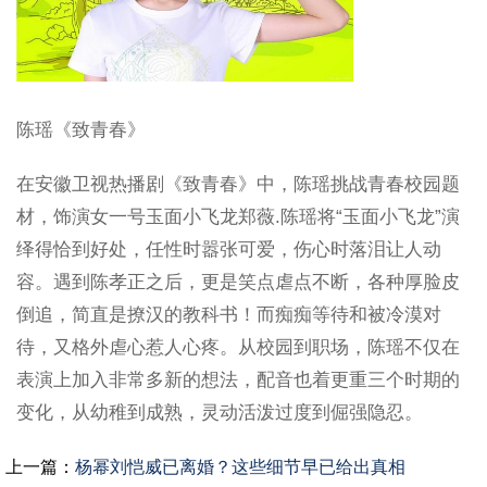
陈瑶《致青春》
在安徽卫视热播剧《致青春》中，陈瑶挑战青春校园题
材，饰演女一号玉面小飞龙郑薇.陈瑶将“玉面小飞龙”演
绎得恰到好处，任性时嚣张可爱，伤心时落泪让人动
容。遇到陈孝正之后，更是笑点虐点不断，各种厚脸皮
倒追，简直是撩汉的教科书！而痴痴等待和被冷漠对
待，又格外虐心惹人心疼。从校园到职场，陈瑶不仅在
表演上加入非常多新的想法，配音也着更重三个时期的
变化，从幼稚到成熟，灵动活泼过度到倔强隐忍。
上一篇：
杨幂刘恺威已离婚？这些细节早已给出真相