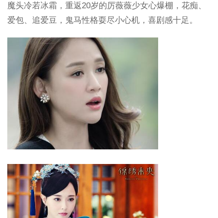
魔头冷若冰霜，重返20岁的厉薇薇少女心爆棚，花痴、
爱包、追爱豆，鬼马性格耍尽小心机，喜剧感十足。