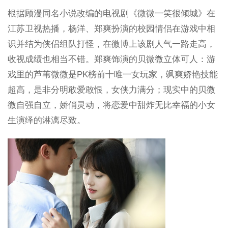
根据顾漫同名小说改编的电视剧《微微一笑很倾城》在
江苏卫视热播，杨洋、郑爽扮演的校园情侣在游戏中相
识并结为侠侣组队打怪，在微博上该剧人气一路走高，
收视成绩也相当不错。郑爽饰演的贝微微立体可人：游
戏里的芦苇微微是PK榜前十唯一女玩家，飒爽娇艳技能
超高，是非分明敢爱敢恨，女侠力满分；现实中的贝微
微自强自立，娇俏灵动，将恋爱中甜炸无比幸福的小女
生演绎的淋漓尽致。