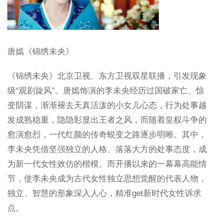
唐嫣《锦绣未央》
《锦绣未央》北京卫视、东方卫视双星联播，引发现象
级“观剧旋风”。唐嫣饰演的李未央经历过国破家亡、惊
变阴谋，渐渐褪去天真活泼的小女儿心态，行为处事越
发成熟稳重，隐隐彰显出王者之风，而随着皇权斗争的
愈演愈烈，一代红颜的传奇蜕变之路逐步明晰。其中，
李未央凭借坚强独立的人格、落落大方的处事态度，成
为新一代女性效仿的楷模。而开播以来的一幕幕高能情
节，使李未央成为古代女性独立思想觉醒的代表人物，
独立、智慧的形象深入人心，精准get新时代女性诉求
点。