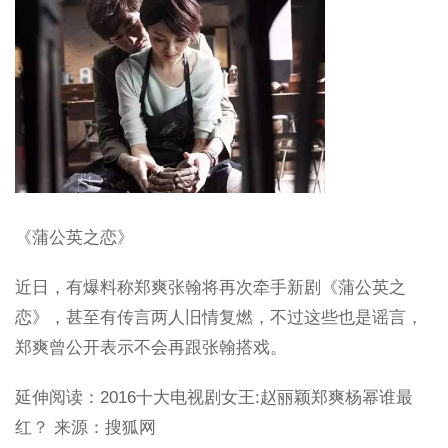
《蒲公英之恋》
近日，有爆料称郑爽张翰将再次牵手新剧《蒲公英之
恋》，甚至有传言两人旧情复燃，不过这些也是谣言，
郑爽曾公开表示不会再跟张翰搭戏。
延伸阅读：2016十大电视剧女王:赵丽颖郑爽杨幂谁最
红？ 来源：搜狐网