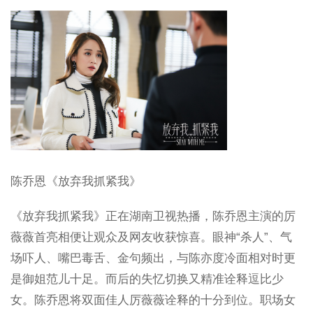
陈乔恩《放弃我抓紧我》
《放弃我抓紧我》正在湖南卫视热播，陈乔恩主演的厉
薇薇首亮相便让观众及网友收获惊喜。眼神“杀人”、气
场吓人、嘴巴毒舌、金句频出，与陈亦度冷面相对时更
是御姐范儿十足。而后的失忆切换又精准诠释逗比少
女。陈乔恩将双面佳人厉薇薇诠释的十分到位。职场女