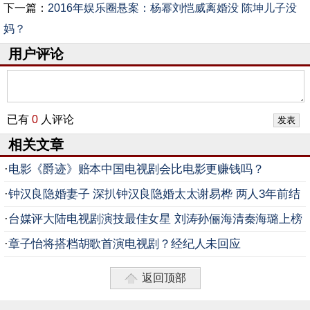
下一篇：
2016年娱乐圈悬案：杨幂刘恺威离婚没 陈坤儿子没
妈？
用户评论
已有
0
人评论
相关文章
·
电影《爵迹》赔本中国电视剧会比电影更赚钱吗？
·
钟汉良隐婚妻子 深扒钟汉良隐婚太太谢易桦 两人3年前结
婚 钟汉良主演的电视剧
·
台媒评大陆电视剧演技最佳女星 刘涛孙俪海清秦海璐上榜
·
章子怡将搭档胡歌首演电视剧？经纪人未回应
返回顶部