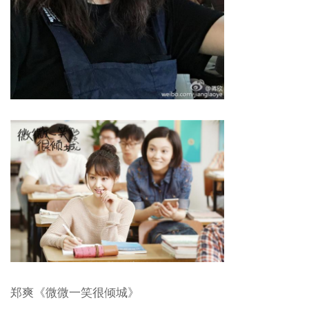
郑爽《微微一笑很倾城》