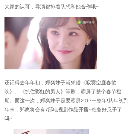
大家的认可，导演都排着队想和她合作哦~
还记得去年年初，郑爽妹子就凭借《寂寞空庭春欲
晚》、《抓住彩虹的男人》等剧，霸屏了整个春节档
期。而这一次，郑爽妹子是要霸屏2017一整年!从年初到
年末，郑爽将会有7部电视剧作品开播~准备好瓜子了
吗?