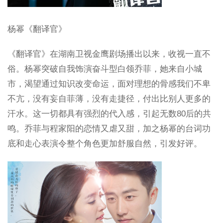
杨幂《翻译官》
《翻译官》在湖南卫视金鹰剧场播出以来，收视一直不
俗。杨幂突破自我饰演奋斗型白领乔菲，她来自小城
市，渴望通过知识改变命运，面对理想的骨感我们不卑
不亢，没有妄自菲薄，没有走捷径，付出比别人更多的
汗水。这一切都具有强烈的代入感，引起无数80后的共
鸣。乔菲与程家阳的恋情又虐又甜，加之杨幂的台词功
底和走心表演令整个角色更加舒服自然，引发好评。