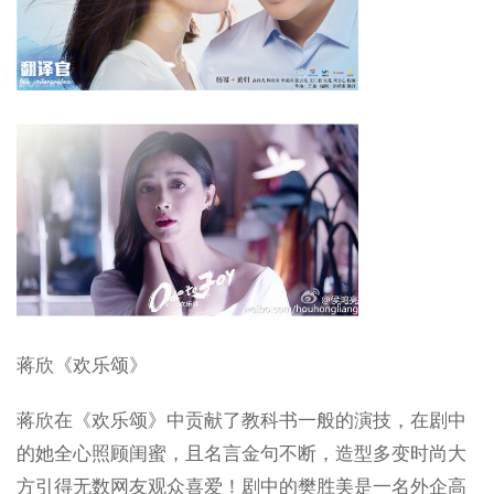
蒋欣《欢乐颂》
蒋欣在《欢乐颂》中贡献了教科书一般的演技，在剧中
的她全心照顾闺蜜，且名言金句不断，造型多变时尚大
方引得无数网友观众喜爱！剧中的樊胜美是一名外企高