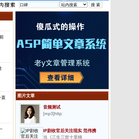
前
莱
图片文章
一直
音频测试
[mp3]http:
一
IP剧收官后关注现实 范伟携
当《三生三世十里桃
《星光灿烂》突围收视