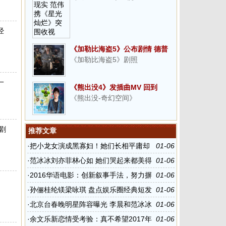
经
《加勒比海盗5》公布剧情 德普
《加勒比海盗5》剧照
重返冒险之旅
一
《熊出没4》发插曲MV 回到
《熊出没-奇幻空间》
与“熊”相伴的纯真岁月
剧
推荐文章
·
把小龙女演成黑寡妇！她们长相平庸却
01-06
硬要演绝世美女
·
范冰冰刘亦菲林心如 她们哭起来都美得
01-06
让人心疼
·
2016华语电影：创新叙事手法，努力摒
01-06
弃陈词滥调
·
孙俪桂纶镁梁咏琪 盘点娱乐圈经典短发
01-06
女神
·
北京台春晚明星阵容曝光 李晨和范冰冰
01-06
登台演出
·
余文乐新恋情受考验：真不希望2017年
01-06