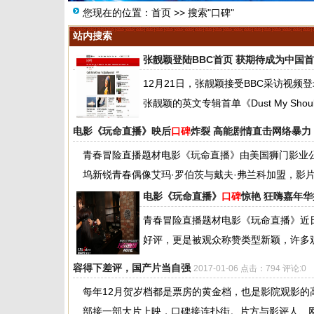
您现在的位置：
首页
>> 搜索"口碑"
站内搜索
张靓颖登陆BBC首页 获期待成为中国
12月21日，张靓颖接受BBC采访视
张靓颖的英文专辑首单《Dust My Should
电影《玩命直播》映后
口碑
炸裂 高能剧情直击网络暴力
青春冒险直播题材电影《玩命直播》由美国狮门影业
坞新锐青春偶像艾玛·罗伯茨与戴夫·弗兰科加盟，影片已
电影《玩命直播》
口碑
惊艳 狂嗨嘉年
青春冒险直播题材电影《玩命直播》近
好评，更是被观众称赞类型新颖，许多观
容得下差评，国产片当自强
2017-01-06 点击：794 评论:0
每年12月贺岁档都是票房的黄金档，也是影院观影
部接一部大片上映，口碑接连扑街。片方与影评人、网友