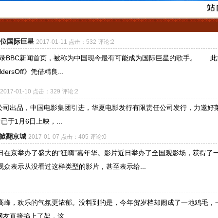
首位国际巨星
2017-01-11 点击：532 评论:2
频登录BBC新闻首页，被称为中国现今最有可能成为国际巨星的歌手。 此
ersOff》凭借精良...
2017-01-10 点击：329 评论:2
公司出品，中国电影集团引进，华夏电影发行有限责任公司发行，力邀好
于1月6日上映，...
华掀翻京城
2017-01-07 点击：405 评论:0
日在京举办了盛大的“狂嗨”嘉年华。影片近日举办了全国观影场，获得了
众表示从没看过这样类型的影片，甚至表示给...
的高峰，欢乐的气氛更浓郁。没料到的是，今年贺岁档却闹成了一地鸡毛，
直接掐上了架，这...