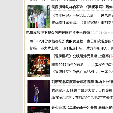
笑闹演绎别样合家欢 《异能家庭》陪你
《异能家庭》一家六口合影 凤凰网娱
在优酷独家播出。《异能家庭》由刘嘉殷
电影应容得下观众的差评国产片更当自强
2017-01-06 点
每年12月贺岁档都是票房的黄金档，也是影院观影
部接一部大片上映，口碑接连扑街。片方与影评人、网友
《冒牌卧底》公映引爆元旦档 上座率
口
随着2017新年的临近，元旦贺岁档的
《冒牌卧底》依然在元旦档占得一席之地
刘若英北京演唱会即将售罄 返场上台“
腾讯娱乐讯 继去年票房大卖，口碑爆棚的“
场“婆家”北京，在熟悉的“老地方”首都体育
开心麻花《二维码杀手》开票 最好玩的