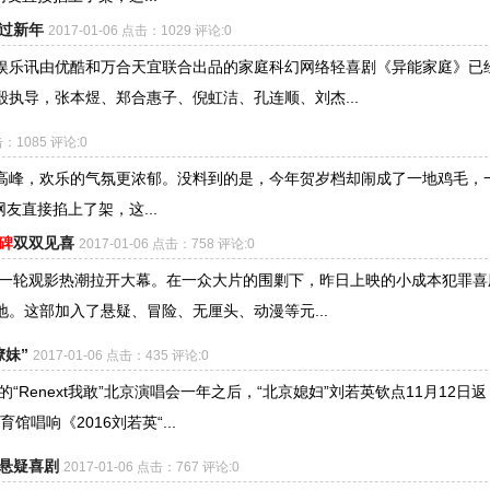
过新年
2017-01-06 点击：1029 评论:0
乐讯由优酷和万合天宜联合出品的家庭科幻网络轻喜剧《异能家庭》已
执导，张本煜、郑合惠子、倪虹洁、孔连顺、刘杰...
击：1085 评论:0
的高峰，欢乐的气氛更浓郁。没料到的是，今年贺岁档却闹成了一地鸡毛，
直接掐上了架，这...
碑
双双见喜
2017-01-06 点击：758 评论:0
新一轮观影热潮拉开大幕。在一众大片的围剿下，昨日上映的小成本犯罪喜
。这部加入了悬疑、冒险、无厘头、动漫等元...
撩妹”
2017-01-06 点击：435 评论:0
Renext我敢”北京演唱会一年之后，“北京媳妇”刘若英钦点11月12日返
馆唱响《2016刘若英“...
悬疑喜剧
2017-01-06 点击：767 评论:0