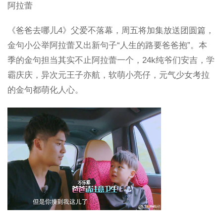
阿拉蕾
《爸爸去哪儿4》父爱不落幕，周五将加集放送团圆篇，
金句小公举阿拉蕾又出新句子“人生的路要爸爸抱”。本
季的金句担当其实不止阿拉蕾一个，24k纯爷们安吉，学
霸庆庆，异次元王子亦航，软萌小亮仔，元气少女考拉
的金句都萌化人心。