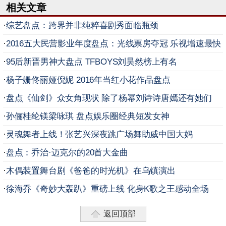
相关文章
·
综艺盘点：跨界并非纯粹喜剧秀面临瓶颈
·
2016五大民营影业年度盘点：光线票房夺冠 乐视增速最快
·
95后新晋男神大盘点 TFBOYS刘昊然榜上有名
·
杨子姗佟丽娅倪妮 2016年当红小花作品盘点
·
盘点《仙剑》众女角现状 除了杨幂刘诗诗唐嫣还有她们
·
孙俪桂纶镁梁咏琪 盘点娱乐圈经典短发女神
·
灵魂舞者上线！张艺兴深夜跳广场舞助威中国大妈
·
盘点：乔治·迈克尔的20首大金曲
·
木偶装置舞台剧《爸爸的时光机》在乌镇演出
·
徐海乔《奇妙大轰趴》重磅上线 化身K歌之王感动全场
返回顶部