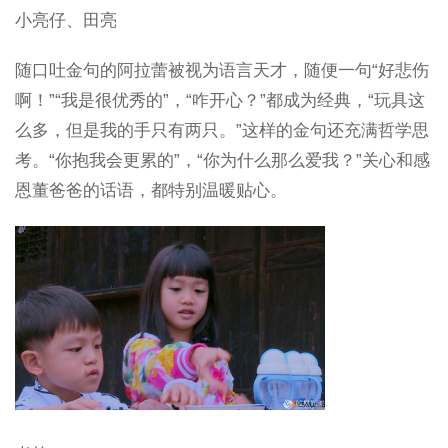
小亮仔、田亮
随口吐金句的阿拉蕾被视为语言天才，随便一句“好悲伤
啊！”“我是很优秀的”，“咋开心？”都成为经典，“玩具这
么多，但是我的手只有两只。”这样的金句还充满哲学思
考。“你抱我会更累的”，“你为什么那么爱我？”关心和感
恩董爸爸的话语，都特别温暖贴心。