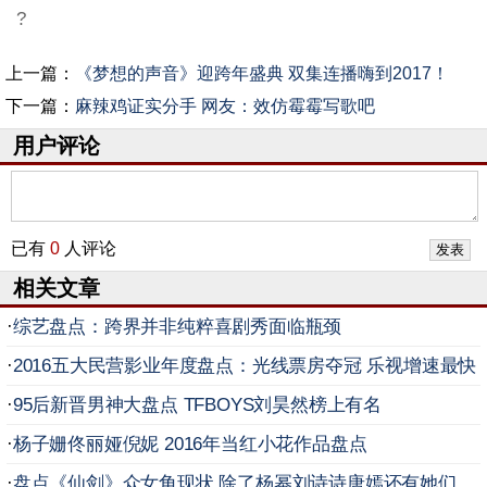
?
上一篇：
《梦想的声音》迎跨年盛典 双集连播嗨到2017！
下一篇：
麻辣鸡证实分手 网友：效仿霉霉写歌吧
用户评论
已有
0
人评论
相关文章
·
综艺盘点：跨界并非纯粹喜剧秀面临瓶颈
·
2016五大民营影业年度盘点：光线票房夺冠 乐视增速最快
·
95后新晋男神大盘点 TFBOYS刘昊然榜上有名
·
杨子姗佟丽娅倪妮 2016年当红小花作品盘点
·
盘点《仙剑》众女角现状 除了杨幂刘诗诗唐嫣还有她们