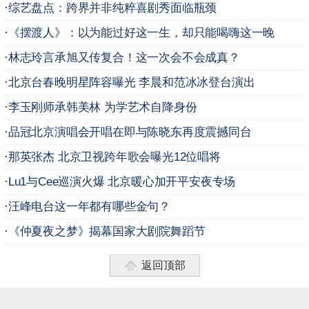
·
综艺盘点：跨界并非纯粹喜剧秀面临瓶颈
·
《摆渡人》：以为能过好这一生，却只能喝嗨这一晚
·
林志玲言承旭又传复合！这一次会不会成真？
·
北京台春晚明星阵容曝光 李晨和范冰冰登台演出
·
李玉刚师承韩美林 为学艺术自降身份
·
品冠北京演唱会开唱在即与陈晓东再度震撼同台
·
那英张杰 北京卫视跨年歌会曝光12位唱将
·
Lu1与Cee巡演火爆 北京暖心加开平安夜专场
·
汪峰电台这一年都有哪些金句？
·
《仲夏夜之梦》揭幕国家大剧院舞蹈节
返回顶部