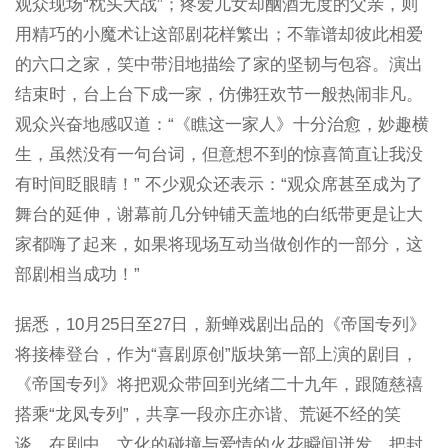
观众现场“枕头大战”；疼爱儿女却酗酒无度的父亲，则
用精巧的小魔术让这部剧花样繁出；不靠谱却彼此相爱
的六口之家，笑中带泪地描绘了家的坚韧与包容。演出
结束时，台上台下成一家，仿佛狂欢节一般热闹非凡。
观众兴奋地感叹道：“《瞧这一家人》十分治愈，妙趣横
生，虽然没有一句台词，但意想不到的惊喜简直让我没
有时间眨眼睛！” 不少观众还表示：“观众席甚至成为了
舞台的延伸，谢幕前几分钟铺天盖地的白纸带更是让大
家都嗨了起来，如果将现场互动当做创作的一部分，这
部剧相当成功！”
据悉，10月25日至27日，新蝉戏剧出品的《帝国专列》
将接棒登台，作为“喜剧原创”版块第一部上演的剧目，
《帝国专列》将把观众带回到光绪二十九年，跟随慈禧
搭乘“龙凤专列”，共享一段亦庄亦谐、荒诞不经的笑
谈。在剧中，文化的碰撞与爱情的火花瞬间迸发，把封