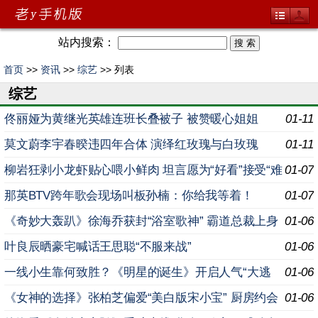
站内搜索：
首页
>>
资讯
>>
综艺
>> 列表
综艺
佟丽娅为黄继光英雄连班长叠被子 被赞暖心姐姐
01-11
莫文蔚李宇春暌违四年合体 演绎红玫瑰与白玫瑰
01-11
柳岩狂剥小龙虾贴心喂小鲜肉 坦言愿为“好看”接受“难
01-07
穿”
那英BTV跨年歌会现场叫板孙楠：你给我等着！
01-07
《奇妙大轰趴》徐海乔获封“浴室歌神” 霸道总裁上身
01-06
玩公主抱
叶良辰晒豪宅喊话王思聪“不服来战”
01-06
一线小生靠何致胜？《明星的诞生》开启人气“大逃
01-06
杀”
《女神的选择》张柏芝偏爱“美白版宋小宝” 厨房约会
01-06