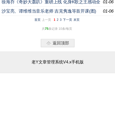
被抢“男友”
徐海乔《奇妙大轰趴》重磅上线 化身K歌之王感动全
01-06
场
沙宝亮、谭维维当音乐老师 吉克隽逸等首开课(图)
01-06
首页
上一页
1
2
3
下一页
末页
共
75
条记录 10条/每页
返回顶部
老Y文章管理系统V4.x手机版