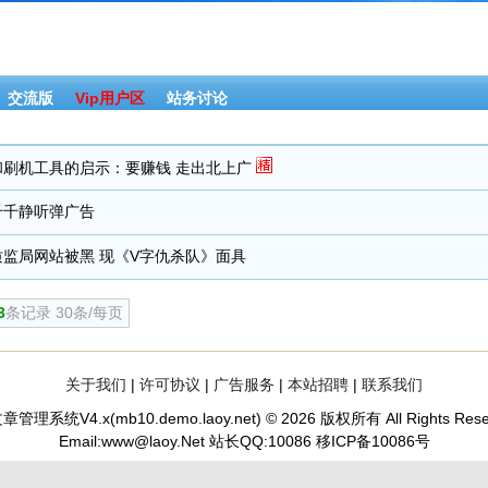
交流版
Vip用户区
站务讨论
和刷机工具的启示：要赚钱 走出北上广
千千静听弹广告
监局网站被黑 现《V字仇杀队》面具
3
条记录 30条/每页
关于我们
|
许可协议
|
广告服务
|
本站招聘
|
联系我们
章管理系统V4.x(
mb10.demo.laoy.net
) © 2026 版权所有 All Rights Rese
Email:www@laoy.Net 站长QQ:10086
移ICP备10086号