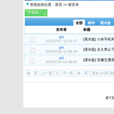
您现在的位置：
首页
>> 留言本
全部
精华
灌水版
发布者
标题
gliii
[
灌水版
]
小米手机
2013/7/17 11:03:17
gliii
[
灌水版
]
永久禁止
2013/7/15 11:06:19
gliii
[
灌水版
]
安徽交通质
2013/7/14 15:48:04
首 页
上一页
1
下一页
末 页
页次:1/1页 共
老Y文