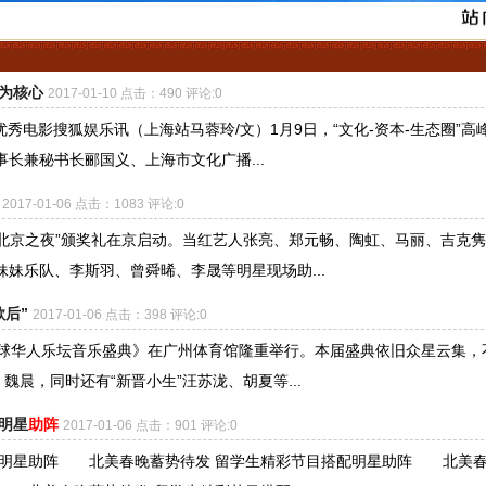
P为核心
2017-01-10 点击：490 评论:0
秀电影搜狐娱乐讯（上海站马蓉玲/文）1月9日，“文化-资本-生态圈”高
长兼秘书长郦国义、上海市文化广播...
2017-01-06 点击：1083 评论:0
?北京之夜”颁奖礼在京启动。当红艺人张亮、郑元畅、陶虹、马丽、吉克隽
妹乐队、李斯羽、曾舜晞、李晟等明星现场助...
歌后”
2017-01-06 点击：398 评论:0
全球华人乐坛音乐盛典》在广州体育馆隆重举行。本届盛典依旧众星云集，
魏晨，同时还有“新晋小生”汪苏泷、胡夏等...
明星
助阵
2017-01-06 点击：901 评论:0
配明星助阵 北美春晚蓄势待发 留学生精彩节目搭配明星助阵 北美