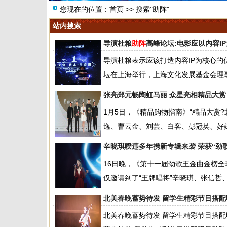
您现在的位置：
首页
>> 搜索"助阵"
站内搜索
导演杜粮
助阵
高峰论坛:电影应以内容I
导演杜粮表示应该打造内容IP为核心的优
坛在上海举行，上海文化发展基金会理事
张亮郑元畅陶虹马丽 众星亮相精品大赏
1月5日，《精品购物指南》“精品大赏
逸、曹云金、刘芸、白客、彭冠英、好妹
辛晓琪暌违多年携新专辑来袭 荣获“劲
16日晚，《第十一届劲歌王金曲金榜
仅邀请到了“王牌唱将”辛晓琪、张信哲、
北美春晚蓄势待发 留学生精彩节目搭配
北美春晚蓄势待发 留学生精彩节目搭