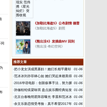
陆
《加勒比海盗5》公布剧情 德普
《加勒比海盗5》剧照
重返冒险之旅
《熊出没4》发插曲MV 回到
不同
《熊出没-奇幻空间》
与“熊”相伴的纯真岁月
推荐文章
为
·
把小龙女演成黑寡妇！她们长相平庸却
01-06
硬要演绝世美女
·
范冰冰刘亦菲林心如 她们哭起来都美得
01-06
让人心疼
·
2016华语电影：创新叙事手法，努力摒
01-06
弃陈词滥调
·
孙俪桂纶镁梁咏琪 盘点娱乐圈经典短发
01-06
布
女神
·
北京台春晚明星阵容曝光 李晨和范冰冰
01-06
登台演出
·
余文乐新恋情受考验：真不希望2017年
01-06