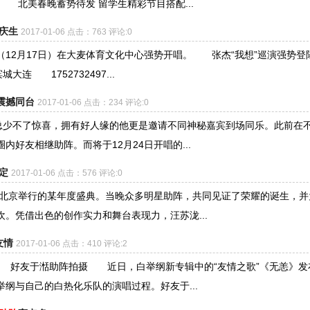
 北美春晚蓄势待发 留学生精彩节目搭配...
庆生
2017-01-06 点击：763 评论:0
晚（12月17日）在大麦体育文化中心强势开唱。 张杰“我想”巡演强势登
连 1752732497...
震撼同台
2017-01-06 点击：234 评论:0
会总少不了惊喜，拥有好人缘的他更是邀请不同神秘嘉宾到场同乐。此前在
好友相继助阵。而将于12月24日开唱的...
定
2017-01-06 点击：576 评论:0
在北京举行的某年度盛典。当晚众多明星助阵，共同见证了荣耀的诞生，并
。凭借出色的创作实力和舞台表现力，汪苏泷...
友情
2017-01-06 点击：410 评论:2
好友于湉助阵拍摄 近日，白举纲新专辑中的“友情之歌”《无恙》发
举纲与自己的白热化乐队的演唱过程。好友于...