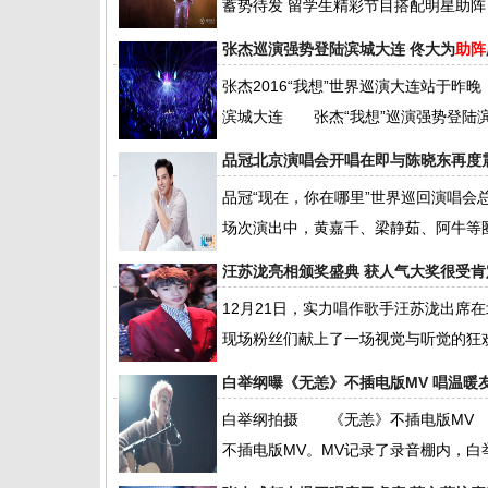
蓄势待发 留学生精彩节目搭配明星助阵
张杰巡演强势登陆滨城大连 佟大为
助阵
张杰2016“我想”世界巡演大连站于昨
滨城大连 张杰“我想”巡演强势登陆滨城大
品冠北京演唱会开唱在即与陈晓东再度
品冠“现在，你在哪里”世界巡回演唱
场次演出中，黄嘉千、梁静茹、阿牛等圈内
汪苏泷亮相颁奖盛典 获人气大奖很受肯
12月21日，实力唱作歌手汪苏泷出席
现场粉丝们献上了一场视觉与听觉的狂欢
白举纲曝《无恙》不插电版MV 唱温暖
白举纲拍摄 《无恙》不插电版MV 
不插电版MV。MV记录了录音棚内，白