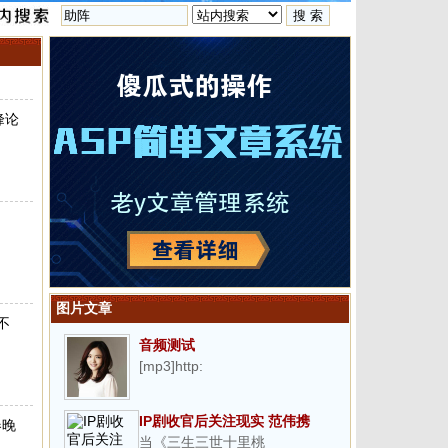
峰论
图片文章
不
音频测试
[mp3]http:
IP剧收官后关注现实 范伟携
春晚
当《三生三世十里桃
《星光灿烂》突围收视