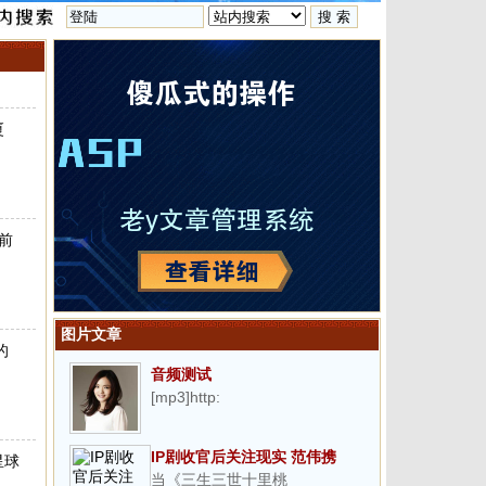
厦
前
图片文章
的
音频测试
[mp3]http:
IP剧收官后关注现实 范伟携
星球
当《三生三世十里桃
《星光灿烂》突围收视