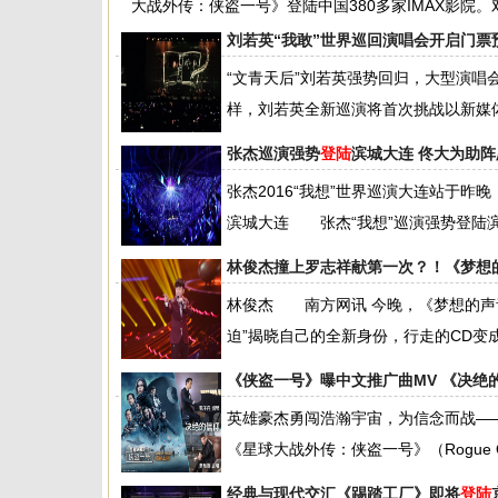
大战外传：侠盗一号》登陆中国380多家IMAX影院。对
刘若英“我敢”世界巡回演唱会开启门票
“文青天后”刘若英强势回归，大型演唱会“R
样，刘若英全新巡演将首次挑战以新媒体
张杰巡演强势
登陆
滨城大连 佟大为助阵
张杰2016“我想”世界巡演大连站于昨
滨城大连 张杰“我想”巡演强势登陆滨城大
林俊杰撞上罗志祥献第一次？！《梦想
林俊杰 南方网讯 今晚，《梦想的声
迫”揭晓自己的全新身份，行走的CD变成
《侠盗一号》曝中文推广曲MV 《决绝
英雄豪杰勇闯浩瀚宇宙，为信念而战—
《星球大战外传：侠盗一号》（Rogue One: A 
经典与现代交汇《踢踏工厂》即将
登陆