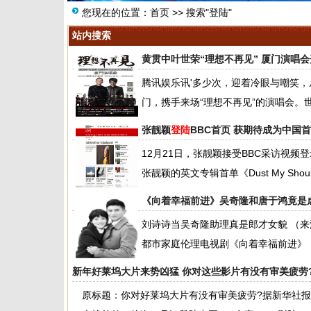
您现在的位置：
首页
>> 搜索"登陆"
站内搜索
黄贯中叶世荣“理想不再见” 厦门演唱
腾讯娱乐讯'多少次，迎着冷眼与嘲笑，
门，携手来场“理想不再见”的演唱会。世间
张靓颖
登陆
BBC首页 获期待成为中国
12月21日，张靓颖接受BBC采访视
张靓颖的英文专辑首单《Dust My Should
《向着幸福前进》吴奇隆和唐于鸿竟是
刘诗诗当吴奇隆助理真是郎才女貌 （
都市家庭伦理电视剧《向着幸福前进》，
新年好莱坞大片来势凶猛 你对这些影片有没有审美疲劳
原标题：你对好莱坞大片有没有审美疲劳?据新华社报