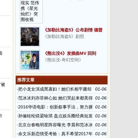
《加勒比海盗5》公布剧情 德普
《加勒比海盗5》剧照
重返冒险之旅
陆
《熊出没4》发插曲MV 回到
《熊出没-奇幻空间》
与“熊”相伴的纯真岁月
推荐文章
“被
·
把小龙女演成黑寡妇！她们长相平庸却
01-06
硬要演绝世美女
·
范冰冰刘亦菲林心如 她们哭起来都美得
01-06
让人心疼
·
2016华语电影：创新叙事手法，努力摒
01-06
弃陈词滥调
片
·
孙俪桂纶镁梁咏琪 盘点娱乐圈经典短发
01-06
女神
·
北京台春晚明星阵容曝光 李晨和范冰冰
01-06
登台演出
·
余文乐新恋情受考验：真不希望2017年
01-06