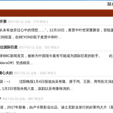
会开票
2017-01-11 点击：774 评论:1
从未有放弃过心中的理想……'，12月10日，黄贯中叶世荣重聚首，登陆
喧嚣，在BEYOND双子黄贯中和叶...
首位国际巨星
2017-01-11 点击：532 评论:2
频登录BBC新闻首页，被称为中国现今最有可能成为国际巨星的歌手。 此
ersOff》凭借精良...
虐心夫妇
2017-01-11 点击：1261 评论:1
来源：~） 沈阳晚报1月4日报道由吴奇隆、唐于鸿、王新、周韦彤主演
1月2日登陆央视八套，该剧以吴奇隆饰演的...
?
2017-01-10 点击：997 评论:0
道，2017年新春，由卢卡斯影业出品、迪士尼影业发行的好莱坞大片《