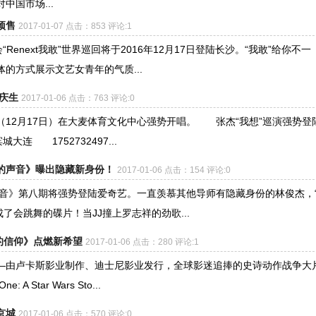
中国市场...
预售
2017-01-07 点击：853 评论:1
enext我敢”世界巡回将于2016年12月17日登陆长沙。“我敢”给你不一
的方式展示文艺女青年的气质...
庆生
2017-01-06 点击：763 评论:0
晚（12月17日）在大麦体育文化中心强势开唱。 张杰“我想”巡演强势登
连 1752732497...
的声音》曝出隐藏新身份！
2017-01-06 点击：154 评论:0
音》第八期将强势登陆爱奇艺。一直羡慕其他导师有隐藏身份的林俊杰，
了会跳舞的碟片！当JJ撞上罗志祥的劲歌...
的信仰》点燃新希望
2017-01-06 点击：280 评论:1
—由卢卡斯影业制作、迪士尼影业发行，全球影迷追捧的史诗动作战争大
Star Wars Sto...
京城
2017-01-06 点击：570 评论:0