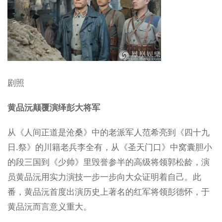
剧照
黄品沅颠覆演绎彭大将军
从《人间正道是沧桑》中的老派军人范希亮到《四十九
日.祭》的川籍老兵李全有，从《圣天门口》中窝囊胆小
的段三国到《少帅》里毁誉参半的高级将领郭松龄，演
员黄品沅用实力演技一步一步向大众证明着自己。此
番，黄品沅首度出演历史上著名的红军将领彭德怀，于
黄品沅而言意义重大。