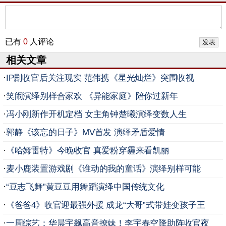
已有
0
人评论
相关文章
·
IP剧收官后关注现实 范伟携《星光灿烂》突围收视
·
笑闹演绎别样合家欢 《异能家庭》陪你过新年
·
冯小刚新作开机定档 女主角钟楚曦演绎变数人生
·
郭静《该忘的日子》MV首发 演绎矛盾爱情
·
《哈姆雷特》今晚收官 真爱粉穿霾来看凯丽
·
麦小鹿装置游戏剧《谁动的我的童话》演绎别样可能
·
“豆志飞舞”黄豆豆用舞蹈演绎中国传统文化
·
《爸爸4》收官迎最强外援 成龙“大哥”式带娃变孩子王
·
一周综艺：华晨宇飙高音撩妹！李宇春空降助阵收官夜