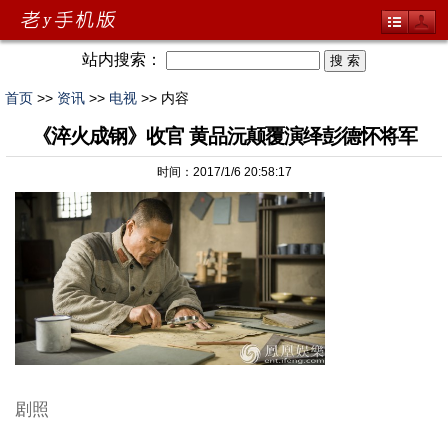
站内搜索：
首页
>>
资讯
>>
电视
>> 内容
《淬火成钢》收官 黄品沅颠覆演绎彭德怀将军
时间：2017/1/6 20:58:17
剧照