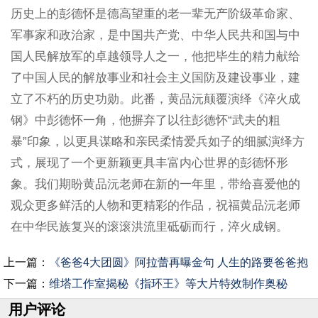
历史上的彭德怀是德高望重的老一辈无产阶级革命家、
军事家和政治家，是中国共产党、中华人民共和国与中
国人民解放军的卓越领导人之一，他把毕生的精力献给
了中国人民的解放事业和社会主义国防及建设事业，建
立了不朽的历史功勋。此番，黄品沅颠覆演绎《淬火成
钢》中彭德怀一角，他摒弃了以往彭德怀“武夫的粗
暴”印象，以更具谋略和亲民柔情爱兵如子的细腻演绎方
式，展现了一个更新颖更具丰富内心世界的彭德怀形
象。我们期盼黄品沅老师在新的一年里，带给喜爱他的
观众更多鲜活的人物和更精彩的作品，祝福黄品沅老师
在中华民族复兴的滚滚洪流里砥砺而行，淬火成钢。
上一篇：
《爸爸4大团圆》阿拉蕾再曝金句 人生的路要爸爸抱
下一篇：
维塔工作室揭秘《指环王》等大片特效制作奥秘
用户评论