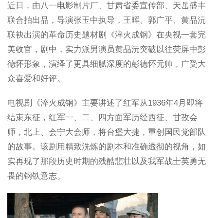
近日，由八一电影制片厂、甘肃省委宣传部、天岳盛丰
联合拍出品，导演张玉中执导，王晖、郭广平、黄品沅
联袂出演的革命历史题材剧《淬火成钢》在央视一套完
美收官，剧中，实力派男演员黄品沅突破以往荧屏中彭
德怀形象，演绎了更具细腻深度的彭德怀元帅，广受大
众喜爱和好评。
电视剧《淬火成钢》主要讲述了红军从1936年4月即将
结束东征，红军一、二、四方面军历经西征、甘孜会
师，北上、会宁大会师，将台堡大捷，重创国民党部队
的故事。该剧用精致洗炼的剧本和准确透彻的视角，如
实再现了那段历史时期的残酷悲壮以及我军战士英勇无
畏的钢铁意志。