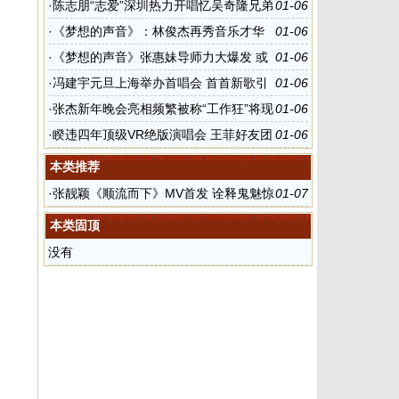
·
陈志朋“志爱”深圳热力开唱忆吴奇隆兄弟
01-06
情当众洒泪
·
《梦想的声音》：林俊杰再秀音乐才华
01-06
玩转摇滚曲风
·
《梦想的声音》张惠妹导师力大爆发 或
01-06
将翻唱童年神曲《千年等一回》
·
冯建宇元旦上海举办首唱会 首首新歌引
01-06
爆“最好的时光”
·
张杰新年晚会亮相频繁被称“工作狂”将现
01-06
身深圳
·
睽违四年顶级VR绝版演唱会 王菲好友团
01-06
有望齐现身
本类推荐
·
张靓颖《顺流而下》MV首发 诠释鬼魅惊
01-07
奇
本类固顶
没有