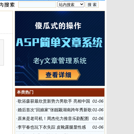
本类热门
·
歌浴森获最欣赏新势力男歌手 亮相中国
01-06
新歌榜
·
婚后首次“回娘家”张靓颖湖南跨年秀新歌
01-06
·
原来是老司机！周杰伦力推音乐剧配图
01-06
超污
·
李宇春也玩下衣失踪 皮靴露腿显性感
01-06