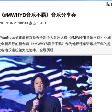
《#MWHYB音乐不羁》音乐分享会
17/1/6 21:08:33 点击：
491
”VanNess吴建豪在京举办全新个人音乐大碟《#MWHYB音乐不羁》亚洲
全新发行的新专辑《#MWHYB音乐不羁》作为他暌违华语乐坛三年的超
各地乐迷粉丝为之追捧。全碟历经一...