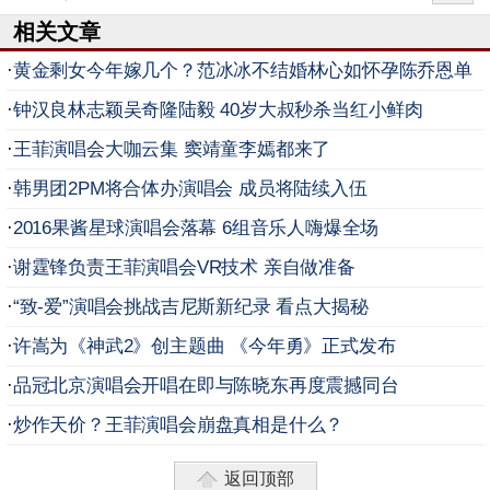
相关文章
·
黄金剩女今年嫁几个？范冰冰不结婚林心如怀孕陈乔恩单
身
·
钟汉良林志颖吴奇隆陆毅 40岁大叔秒杀当红小鲜肉
·
王菲演唱会大咖云集 窦靖童李嫣都来了
·
韩男团2PM将合体办演唱会 成员将陆续入伍
·
2016果酱星球演唱会落幕 6组音乐人嗨爆全场
·
谢霆锋负责王菲演唱会VR技术 亲自做准备
·
“致-爱”演唱会挑战吉尼斯新纪录 看点大揭秘
·
许嵩为《神武2》创主题曲 《今年勇》正式发布
·
品冠北京演唱会开唱在即与陈晓东再度震撼同台
·
炒作天价？王菲演唱会崩盘真相是什么？
返回顶部