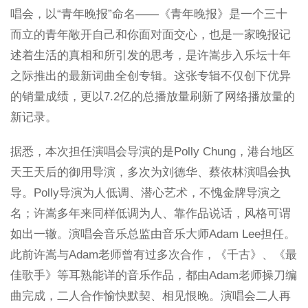
唱会，以“青年晚报”命名——《青年晚报》是一个三十
而立的青年敞开自己和你面对面交心，也是一家晚报记
述着生活的真相和所引发的思考，是许嵩步入乐坛十年
之际推出的最新词曲全创专辑。这张专辑不仅创下优异
的销量成绩，更以7.2亿的总播放量刷新了网络播放量的
新记录。
据悉，本次担任演唱会导演的是Polly Chung，港台地区
天王天后的御用导演，多次为刘德华、蔡依林演唱会执
导。Polly导演为人低调、潜心艺术，不愧金牌导演之
名；许嵩多年来同样低调为人、靠作品说话，风格可谓
如出一辙。演唱会音乐总监由音乐大师Adam Lee担任。
此前许嵩与Adam老师曾有过多次合作，《千古》、《最
佳歌手》等耳熟能详的音乐作品，都由Adam老师操刀编
曲完成，二人合作愉快默契、相见恨晚。演唱会二人再