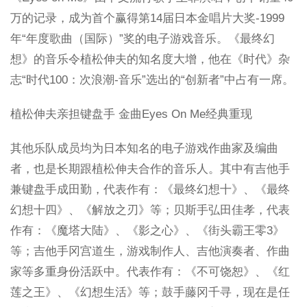
万的记录，成为首个赢得第14届日本金唱片大奖-1999
年“年度歌曲（国际）”奖的电子游戏音乐。《最终幻
想》的音乐令植松伸夫的知名度大增，他在《时代》杂
志“时代100：次浪潮-音乐”选出的“创新者”中占有一席。
植松伸夫亲担键盘手 金曲Eyes On Me经典重现
其他乐队成员均为日本知名的电子游戏作曲家及编曲
者，也是长期跟植松伸夫合作的音乐人。其中有吉他手
兼键盘手成田勤，代表作有：《最终幻想十》、《最终
幻想十四》、《解放之刃》等；贝斯手弘田佳孝，代表
作有：《魔塔大陆》、《影之心》、《街头霸王零3》
等；吉他手冈宫道生，游戏制作人、吉他演奏者、作曲
家等多重身份活跃中。代表作有：《不可饶恕》、《红
莲之王》、《幻想生活》等；鼓手藤冈千寻，现在是任