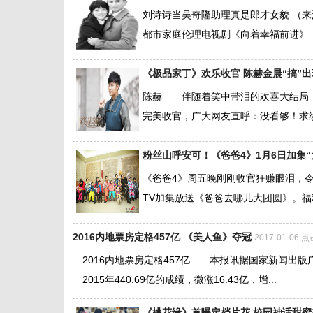
刘诗诗当吴奇隆助理真是郎才女貌 （
都市家庭伦理电视剧《向着幸福前进》，
《极品家丁》欢乐收官 陈赫金晨“搞”
陈赫 伴随着笑中带泪的欢喜大结局，
完美收官，广大网友直呼：没看够！求续
粉丝山呼安可！《爸爸4》1月6日加集“
《爸爸4》周五晚刚刚收官狂赚眼泪，令
TV加集放送《爸爸去哪儿大团圆》。福
2016内地票房定格457亿 《美人鱼》夺冠
2017-01-06 
2016内地票房定格457亿 本报讯据国家新闻出版广
2015年440.69亿的成绩，微涨16.43亿，增...
《桃花缘》首曝定档片花 校园神话甜蜜