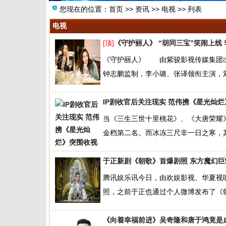
您现在的位置：
首页
>>
资讯
>>
电视
>> 列表
电视
[顶]
《守护丽人》 “胡同三宝”笑闹上线
《守护丽人》 由紫骏影视传媒集团出
钟志鹏监制，李小璐、张译领衔主演，刘
IP剧收官后关注现实 范伟携《星光灿
当《三生三世十里桃花》、《大唐荣耀
金档第二名。而冰冻三尺非一日之寒，其
于正新剧《朝歌》首爆剧照 东方魔幻巨
腾讯娱乐讯今日，由欢娱影视、华夏视
照，之前于正也通过个人微博发布了《朝
《向着幸福前进》吴奇隆和唐于鸿竟是