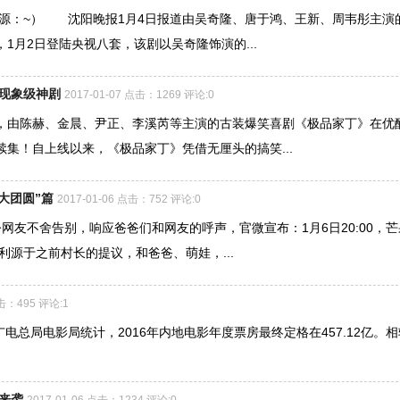
来源：~） 沈阳晚报1月4日报道由吴奇隆、唐于鸿、王新、周韦彤主演
1月2日登陆央视八套，该剧以吴奇隆饰演的...
出现象级神剧
2017-01-07 点击：1269 评论:0
由陈赫、金晨、尹正、李溪芮等主演的古装爆笑喜剧《极品家丁》在优
集！自上线以来，《极品家丁》凭借无厘头的搞笑...
大团圆”篇
2017-01-06 点击：752 评论:0
网友不舍告别，响应爸爸们和网友的呼声，官微宣布：1月6日20:00，芒
利源于之前村长的提议，和爸爸、萌娃，...
点击：495 评论:1
电总局电影局统计，2016年内地电影年度票房最终定格在457.12亿。相
来袭
2017-01-06 点击：1234 评论:0