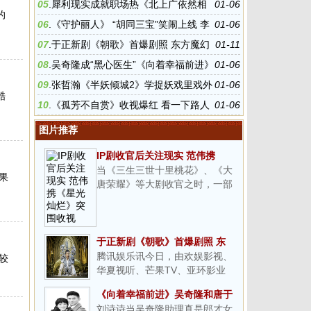
蜜来袭
05
.
犀利现实成就职场热《北上广依然相
01-06
的
信爱情》收官
06
.
《守护丽人》 “胡同三宝”笑闹上线 李
01-06
小璐强调活在当下
07
.
于正新剧《朝歌》首爆剧照 东方魔幻
01-11
巨制亮相
08
.
吴奇隆成“黑心医生”《向着幸福前进》
01-06
看点不断
09
.
张哲瀚《半妖倾城2》学捉妖戏里戏外
01-06
酷
爱看书
10
.
《孤芳不自赏》收视爆红 看一下路人
01-06
真实的评价
图片推荐
IP剧收官后关注现实 范伟携
当《三生三世十里桃花》、《大
《星光灿烂》突围收视
果
唐荣耀》等大剧收官之时，一部
主打小人物创业历程的都市生活
剧一跃冲到卫视黄金档第二名。
而冰冻三尺非一日之寒，其实早
在强势IP扎堆热播、明星云集的
于正新剧《朝歌》首爆剧照 东
开年强档，这部低调的电视剧便
腾讯娱乐讯今日，由欢娱影视、
方魔幻巨制亮相
较
华夏视听、芒果TV、亚环影业
联合出品的东方神话史诗巨制
《向着幸福前进》吴奇隆和唐于
《朝歌》首次曝光了剧照，之前
刘诗诗当吴奇隆助理真是郎才女
鸿竟是虐心夫妇