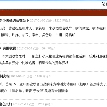
 李小璐强调活在当下
2017-01-06 点击：1216 评论:2
品，曹哲担任制片人，袁英明、朱少杰联合执导，瞬间倾城、杨涛编剧
佩琦、许娣、彭玉、章申、吴岱融、白珊、陈昌旷...
烂》突围收视
2017-03-04 点击：564 评论:4
》等大剧收官之时，一部主打小人物创业历程的都市生活剧一跃冲到卫视
实早在强势IP扎堆热播、明星云集的开年强档...
制亮相
2017-01-11 点击：1188 评论:3
听、芒果TV、亚环影业联合出品的东方神话史诗巨制《朝歌》首次曝光了
歌》主演名单，新晋“于女郎”吴谨言全新演绎...
虐心夫妇
2017-01-11 点击：1262 评论:1