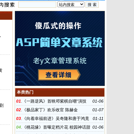
，
黄
本类热门
01
.
《一路逆风》首映邓紫棋自嘲“演技
01-06
剧
烂”不会装
02
.
《极品家丁》欢乐收官 陈赫金
01-07
晨“搞”出现象级神剧
03
.
《向着幸福前进》吴奇隆和唐于鸿竟
01-11
是虐心夫妇
04
.
《桃花缘》首曝定档片花 校园神话甜
01-06