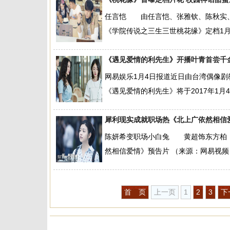
任言恺 由任言恺、张雅钦、陈秋实、
《学院传说之三生三世桃花缘》定档1月2
《遇见爱情的利先生》开播叶青首尝千
网易娱乐1月4日报道近日由台湾偶像
《遇见爱情的利先生》将于2017年1月
犀利现实成就职场热《北上广依然相信
陈妍希变职场小白兔 黄超饰东
然相信爱情》预告片 （来源：网易视频
首 页
上一页
1
2
3
下