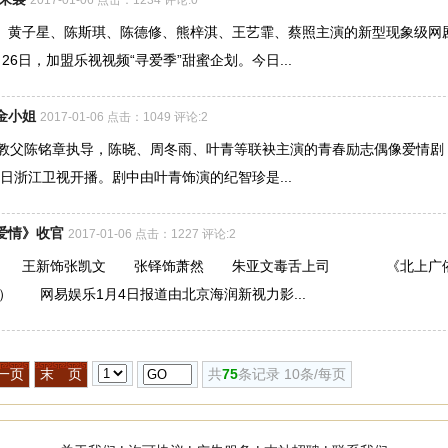
黄子星、陈斯琪、陈德修、熊梓淇、王艺霏、蔡照主演的新型现象级网
6日，加盟乐视视频“寻爱季”甜蜜企划。今日...
金小姐
2017-01-06 点击：1049 评论:2
剧教父陈铭章执导，陈晓、周冬雨、叶青等联袂主演的青春励志偶像爱情剧
4日浙江卫视开播。剧中由叶青饰演的纪智珍是...
爱情》收官
2017-01-06 点击：1227 评论:2
方柏 王新饰张凯文 张铎饰萧然 朱亚文毒舌上司 《北上广
） 网易娱乐1月4日报道由北京海润新视力影...
一页
末 页
共
75
条记录 10条/每页