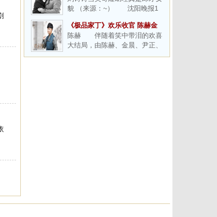
于正也通过个人微博发布了《朝
貌 （来源：~） 沈阳晚报1
歌》主演名单，新晋“于女郎”吴
剧
月4日报道由吴奇隆、唐于鸿、
谨言全新演绎妲己，张哲瀚则挑
《极品家丁》欢乐收官 陈赫金
王新、周韦彤主演的都市家庭伦
战姬
陈赫 伴随着笑中带泪的欢喜
晨“搞”出现象级神剧
理电视剧《向着幸福前进》，1
大结局，由陈赫、金晨、尹正、
月2日登陆央视八套，该剧以吴
李溪芮等主演的古装爆笑喜剧
奇隆饰演的温文尔雅的产科医生
《极品家丁》在优酷完美收官，
颜
广大网友直呼：没看够！求续
集！自上线以来，《极品家丁》
凭借无厘头的搞笑剧情，以及新
鲜有趣的
依