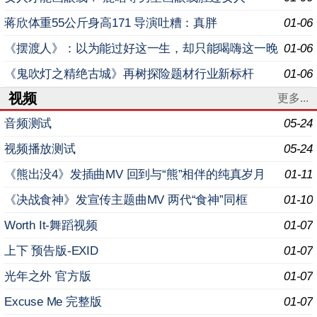
蒋欣体重55公斤身高171 导演吐糟：真胖
01-06
《摆渡人》：以为能过好这一生，却只能喝嗨这一晚
01-06
《鬼吹灯之精绝古城》再树探险题材行业新标杆
01-06
视频
更多...
音频测试
05-24
视频播放测试
05-24
《熊出没4》发插曲MV 回到与“熊”相伴的纯真岁月
01-11
《决战食神》发宣传主题曲MV 两代“食神”同框
01-10
Worth It-舞蹈视频
01-07
上下 预告版-EXID
01-07
光年之外 官方版
01-07
Excuse Me 完整版
01-07