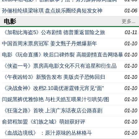
孙俪桂纶镁梁咏琪 盘点娱乐圈经典短发女神
01-06
电影
更多...
《加勒比海盗5》公布剧情 德普重返冒险之旅
01-11
中国首周末票房冠军 姜文甄子丹燃爆新年
01-10
电影《玩命直播》映后口碑炸裂 高能剧情直击网络暴
01-10
力
《侠盗一号》票房高电影文化不只有追星和衍生品
01-10
《午夜凶铃3》新预告发布 美版贞子恐怖回归
01-10
《决战食神》改档2.10葛优谢霆锋元宵见“面”
01-10
闫妮黑裤优雅惊艳 与杜天皓互喂果汁引哄笑/图
01-10
《狂蒲之路》首映 上演广东话夜店公路喜剧
01-10
俞碧程加盟《幻族之城》萌娃获好评
01-10
《血战边境线》 ：原汁原味的丛林格斗
01-10