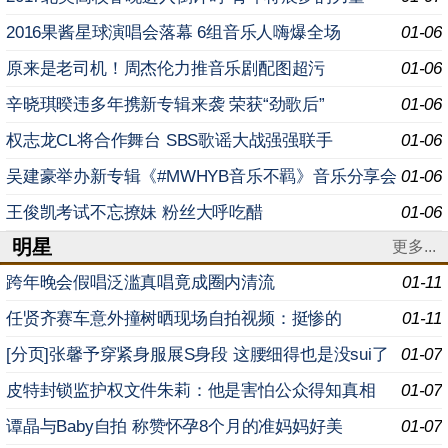
2016果酱星球演唱会落幕 6组音乐人嗨爆全场
01-06
原来是老司机！周杰伦力推音乐剧配图超污
01-06
辛晓琪暌违多年携新专辑来袭 荣获“劲歌后”
01-06
权志龙CL将合作舞台 SBS歌谣大战强强联手
01-06
吴建豪举办新专辑《#MWHYB音乐不羁》音乐分享会
01-06
王俊凯考试不忘撩妹 粉丝大呼吃醋
01-06
明星
更多...
跨年晚会假唱泛滥真唱竟成圈内清流
01-11
任贤齐赛车意外撞树晒现场自拍视频：挺惨的
01-11
[分页]张馨予穿紧身服展S身段 这腰细得也是没sui了
01-07
皮特封锁监护权文件朱莉：他是害怕公众得知真相
01-07
谭晶与Baby自拍 称赞怀孕8个月的准妈妈好美
01-07