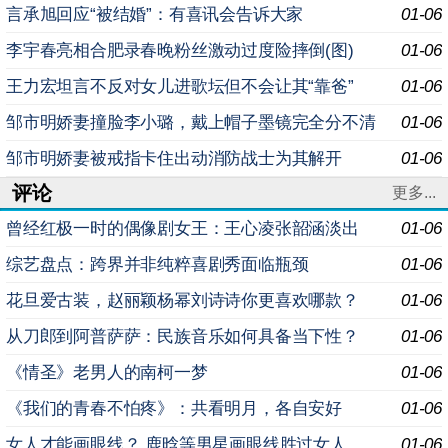
言承旭回应“被结婚”：有喜讯会告诉大家
01-06
李宇春亮相合肥录春晚粉丝激动过度险摔倒(图)
01-06
王力宏坦言不反对女儿进歌坛但不会让其“靠爸”
01-06
邹市明娇妻撞脸李小璐，戴上帽子墨镜完全分不清
01-06
邹市明娇妻被戒指卡住出动消防战士为其解开
01-06
评论
更多...
曾经红极一时的偶像剧女王：王心凌张韶涵淡出
01-06
综艺盘点：跨界并非纯粹喜剧秀面临瓶颈
01-06
花旦爱古装，赵丽颖杨幂刘诗诗你更喜欢哪款？
01-06
从刀郎到阿普萨萨：民族音乐如何具备当下性？
01-06
《情圣》老男人的南柯一梦
01-06
《我们的青春不怕疼》：共看明月，各自安好
01-06
女人才能画眼线？ 鹿晗等男星画眼线胜过女人
01-06