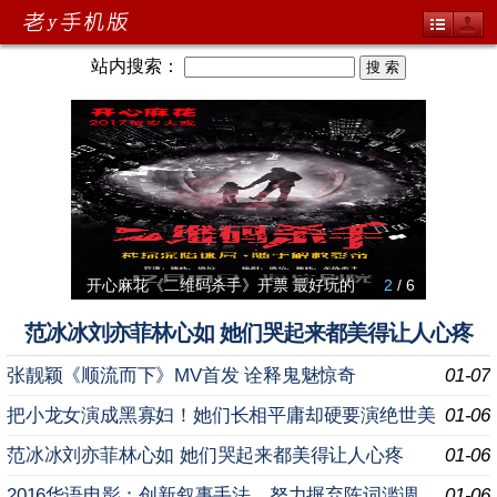
站内搜索：
开心麻花《二维码杀手》开票 最好玩的
2
/ 6
郭富城
费玉清
《冰雪女
犀利现
范冰冰刘亦菲林心如 她们哭起来都美得让人心疼
张靓颖《顺流而下》MV首发 诠释鬼魅惊奇
01-07
把小龙女演成黑寡妇！她们长相平庸却硬要演绝世美
01-06
女
范冰冰刘亦菲林心如 她们哭起来都美得让人心疼
01-06
2016华语电影：创新叙事手法，努力摒弃陈词滥调
01-06