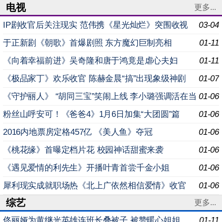
电视
更多...
IP剧收官后关注现实 范伟携《星光灿烂》突围收视
03-04
于正新剧《朝歌》首爆剧照 东方魔幻巨制亮相
01-11
《向着幸福前进》吴奇隆和唐于鸿竟是虐心夫妇
01-11
《极品家丁》欢乐收官 陈赫金晨“搞”出现象级神剧
01-07
《守护丽人》 “胡同三宝”笑闹上线 李小璐强调活在当
01-06
下
粉丝山呼安可！《爸爸4》1月6日加集“大团圆”篇
01-06
2016内地票房定格457亿 《美人鱼》夺冠
01-06
《桃花缘》首曝定档片花 校园神话甜蜜来袭
01-06
《遇见爱情的利先生》开播叶青首尝千金小姐
01-06
犀利现实成就职场热《北上广依然相信爱情》收官
01-06
综艺
更多...
佟丽娅为黄继光英雄连班长叠被子 被赞暖心姐姐
01-11