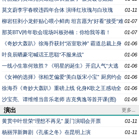
莫文蔚李宇春暌违四年合体 演绎红玫瑰与白玫瑰
01-11
柳岩狂剥小龙虾贴心喂小鲜肉 坦言愿为“好看”接受“难
01-07
穿”
那英BTV跨年歌会现场叫板孙楠：你给我等着！
01-07
《奇妙大轰趴》徐海乔获封“浴室歌神” 霸道总裁上身
01-06
玩公主抱
叶良辰晒豪宅喊话王思聪“不服来战”
01-06
一线小生靠何致胜？《明星的诞生》开启人气“大逃
01-06
杀”
《女神的选择》张柏芝偏爱“美白版宋小宝” 厨房约会
01-06
被抢“男友”
徐海乔《奇妙大轰趴》重磅上线 化身K歌之王感动全
01-06
场
沙宝亮、谭维维当音乐老师 吉克隽逸等首开课(图)
01-06
演出
更多...
黄贯中叶世荣“理想不再见” 厦门演唱会开票
01-11
杨丽萍新舞剧《孔雀之冬》在昆明上演
01-11