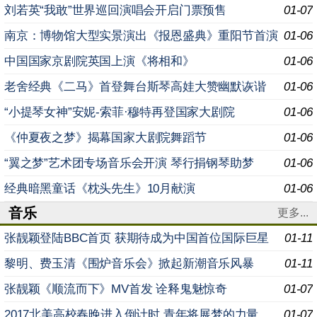
刘若英“我敢”世界巡回演唱会开启门票预售
01-07
南京：博物馆大型实景演出《报恩盛典》重阳节首演
01-06
中国国家京剧院英国上演《将相和》
01-06
老舍经典《二马》首登舞台斯琴高娃大赞幽默诙谐
01-06
“小提琴女神”安妮-索菲·穆特再登国家大剧院
01-06
《仲夏夜之梦》揭幕国家大剧院舞蹈节
01-06
“翼之梦”艺术团专场音乐会开演 琴行捐钢琴助梦
01-06
经典暗黑童话《枕头先生》10月献演
01-06
音乐
更多...
张靓颖登陆BBC首页 获期待成为中国首位国际巨星
01-11
黎明、费玉清《围炉音乐会》掀起新潮音乐风暴
01-11
张靓颖《顺流而下》MV首发 诠释鬼魅惊奇
01-07
2017北美高校春晚进入倒计时 青年将展梦的力量
01-07