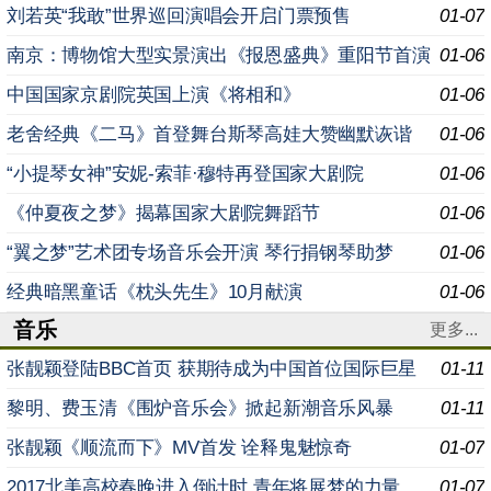
刘若英“我敢”世界巡回演唱会开启门票预售
01-07
南京：博物馆大型实景演出《报恩盛典》重阳节首演
01-06
中国国家京剧院英国上演《将相和》
01-06
老舍经典《二马》首登舞台斯琴高娃大赞幽默诙谐
01-06
“小提琴女神”安妮-索菲·穆特再登国家大剧院
01-06
《仲夏夜之梦》揭幕国家大剧院舞蹈节
01-06
“翼之梦”艺术团专场音乐会开演 琴行捐钢琴助梦
01-06
经典暗黑童话《枕头先生》10月献演
01-06
音乐
更多...
张靓颖登陆BBC首页 获期待成为中国首位国际巨星
01-11
黎明、费玉清《围炉音乐会》掀起新潮音乐风暴
01-11
张靓颖《顺流而下》MV首发 诠释鬼魅惊奇
01-07
2017北美高校春晚进入倒计时 青年将展梦的力量
01-07