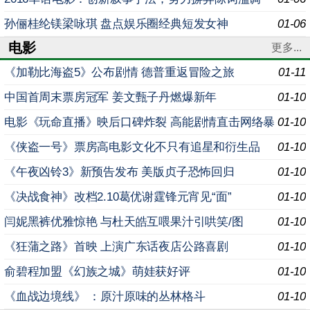
孙俪桂纶镁梁咏琪 盘点娱乐圈经典短发女神
01-06
电影
更多...
《加勒比海盗5》公布剧情 德普重返冒险之旅
01-11
中国首周末票房冠军 姜文甄子丹燃爆新年
01-10
电影《玩命直播》映后口碑炸裂 高能剧情直击网络暴
01-10
力
《侠盗一号》票房高电影文化不只有追星和衍生品
01-10
《午夜凶铃3》新预告发布 美版贞子恐怖回归
01-10
《决战食神》改档2.10葛优谢霆锋元宵见“面”
01-10
闫妮黑裤优雅惊艳 与杜天皓互喂果汁引哄笑/图
01-10
《狂蒲之路》首映 上演广东话夜店公路喜剧
01-10
俞碧程加盟《幻族之城》萌娃获好评
01-10
《血战边境线》 ：原汁原味的丛林格斗
01-10