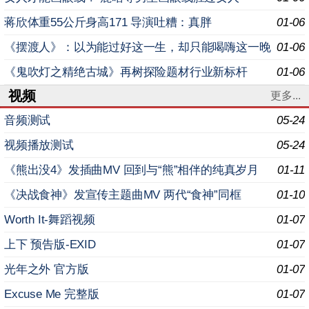
蒋欣体重55公斤身高171 导演吐糟：真胖
01-06
《摆渡人》：以为能过好这一生，却只能喝嗨这一晚
01-06
《鬼吹灯之精绝古城》再树探险题材行业新标杆
01-06
视频
更多...
音频测试
05-24
视频播放测试
05-24
《熊出没4》发插曲MV 回到与“熊”相伴的纯真岁月
01-11
《决战食神》发宣传主题曲MV 两代“食神”同框
01-10
Worth It-舞蹈视频
01-07
上下 预告版-EXID
01-07
光年之外 官方版
01-07
Excuse Me 完整版
01-07