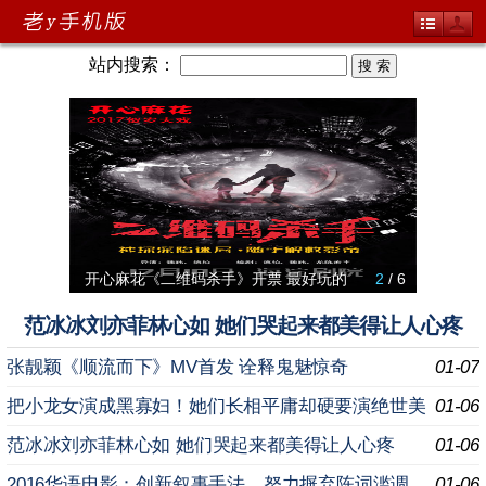
站内搜索：
开心麻花《二维码杀手》开票 最好玩的
2
/ 6
郭富城
费玉清
《冰雪女
犀利现
范冰冰刘亦菲林心如 她们哭起来都美得让人心疼
张靓颖《顺流而下》MV首发 诠释鬼魅惊奇
01-07
把小龙女演成黑寡妇！她们长相平庸却硬要演绝世美
01-06
女
范冰冰刘亦菲林心如 她们哭起来都美得让人心疼
01-06
2016华语电影：创新叙事手法，努力摒弃陈词滥调
01-06