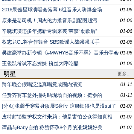
2016果酱星球演唱会落幕 6组音乐人嗨爆全场
01-06
原来是老司机！周杰伦力推音乐剧配图超污
01-06
辛晓琪暌违多年携新专辑来袭 荣获“劲歌后”
01-06
权志龙CL将合作舞台 SBS歌谣大战强强联手
01-06
吴建豪举办新专辑《#MWHYB音乐不羁》音乐分享会
01-06
王俊凯考试不忘撩妹 粉丝大呼吃醋
01-06
明星
更多...
跨年晚会假唱泛滥真唱竟成圈内清流
01-11
任贤齐赛车意外撞树晒现场自拍视频：挺惨的
01-11
[分页]张馨予穿紧身服展S身段 这腰细得也是没sui了
01-07
皮特封锁监护权文件朱莉：他是害怕公众得知真相
01-07
谭晶与Baby自拍 称赞怀孕8个月的准妈妈好美
01-07