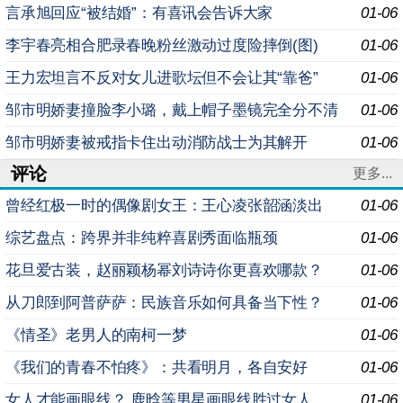
言承旭回应“被结婚”：有喜讯会告诉大家
01-06
李宇春亮相合肥录春晚粉丝激动过度险摔倒(图)
01-06
王力宏坦言不反对女儿进歌坛但不会让其“靠爸”
01-06
邹市明娇妻撞脸李小璐，戴上帽子墨镜完全分不清
01-06
邹市明娇妻被戒指卡住出动消防战士为其解开
01-06
评论
更多...
曾经红极一时的偶像剧女王：王心凌张韶涵淡出
01-06
综艺盘点：跨界并非纯粹喜剧秀面临瓶颈
01-06
花旦爱古装，赵丽颖杨幂刘诗诗你更喜欢哪款？
01-06
从刀郎到阿普萨萨：民族音乐如何具备当下性？
01-06
《情圣》老男人的南柯一梦
01-06
《我们的青春不怕疼》：共看明月，各自安好
01-06
女人才能画眼线？ 鹿晗等男星画眼线胜过女人
01-06