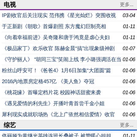
电视
更多...
IP剧收官后关注现实 范伟携《星光灿烂》突围收视
03-04
于正新剧《朝歌》首爆剧照 东方魔幻巨制亮相
01-11
《向着幸福前进》吴奇隆和唐于鸿竟是虐心夫妇
01-11
《极品家丁》欢乐收官 陈赫金晨“搞”出现象级神剧
01-07
《守护丽人》 “胡同三宝”笑闹上线 李小璐强调活在当
01-06
下
粉丝山呼安可！《爸爸4》1月6日加集“大团圆”篇
01-06
2016内地票房定格457亿 《美人鱼》夺冠
01-06
《桃花缘》首曝定档片花 校园神话甜蜜来袭
01-06
《遇见爱情的利先生》开播叶青首尝千金小姐
01-06
犀利现实成就职场热《北上广依然相信爱情》收官
01-06
综艺
更多...
佟丽娅为黄继光英雄连班长叠被子 被赞暖心姐姐
01-11