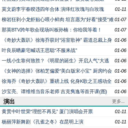
莫文蔚李宇春暌违四年合体 演绎红玫瑰与白玫瑰
01-11
柳岩狂剥小龙虾贴心喂小鲜肉 坦言愿为“好看”接受“难
01-07
穿”
那英BTV跨年歌会现场叫板孙楠：你给我等着！
01-07
《奇妙大轰趴》徐海乔获封“浴室歌神” 霸道总裁上身
01-06
玩公主抱
叶良辰晒豪宅喊话王思聪“不服来战”
01-06
一线小生靠何致胜？《明星的诞生》开启人气“大逃
01-06
杀”
《女神的选择》张柏芝偏爱“美白版宋小宝” 厨房约会
01-06
被抢“男友”
徐海乔《奇妙大轰趴》重磅上线 化身K歌之王感动全
01-06
场
沙宝亮、谭维维当音乐老师 吉克隽逸等首开课(图)
01-06
演出
更多...
黄贯中叶世荣“理想不再见” 厦门演唱会开票
01-11
杨丽萍新舞剧《孔雀之冬》在昆明上演
01-11