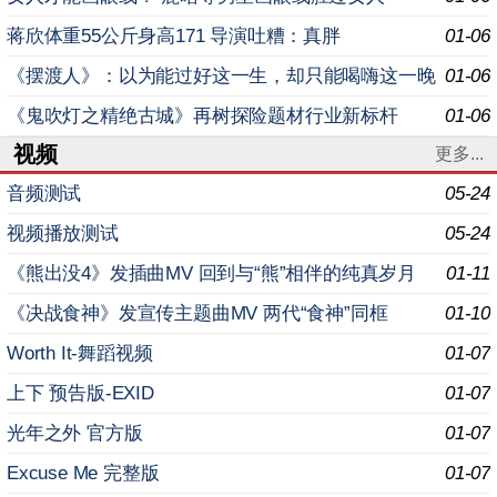
蒋欣体重55公斤身高171 导演吐糟：真胖
01-06
《摆渡人》：以为能过好这一生，却只能喝嗨这一晚
01-06
《鬼吹灯之精绝古城》再树探险题材行业新标杆
01-06
视频
更多...
音频测试
05-24
视频播放测试
05-24
《熊出没4》发插曲MV 回到与“熊”相伴的纯真岁月
01-11
《决战食神》发宣传主题曲MV 两代“食神”同框
01-10
Worth It-舞蹈视频
01-07
上下 预告版-EXID
01-07
光年之外 官方版
01-07
Excuse Me 完整版
01-07