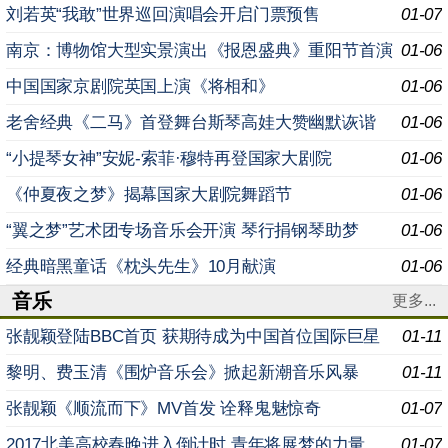
刘若英“我敢”世界巡回演唱会开启门票预售
01-07
南京：博物馆大型实景演出《报恩盛典》重阳节首演
01-06
中国国家京剧院英国上演《将相和》
01-06
老舍经典《二马》首登舞台斯琴高娃大赞幽默诙谐
01-06
“小提琴女神”安妮-索菲·穆特再登国家大剧院
01-06
《仲夏夜之梦》揭幕国家大剧院舞蹈节
01-06
“翼之梦”艺术团专场音乐会开演 琴行捐钢琴助梦
01-06
经典暗黑童话《枕头先生》10月献演
01-06
音乐
更多...
张靓颖登陆BBC首页 获期待成为中国首位国际巨星
01-11
黎明、费玉清《围炉音乐会》掀起新潮音乐风暴
01-11
张靓颖《顺流而下》MV首发 诠释鬼魅惊奇
01-07
2017北美高校春晚进入倒计时 青年将展梦的力量
01-07