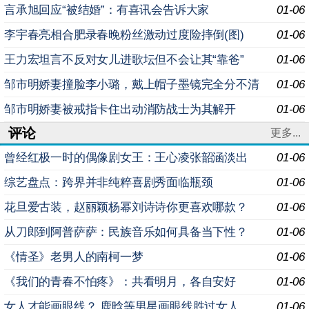
言承旭回应“被结婚”：有喜讯会告诉大家
01-06
李宇春亮相合肥录春晚粉丝激动过度险摔倒(图)
01-06
王力宏坦言不反对女儿进歌坛但不会让其“靠爸”
01-06
邹市明娇妻撞脸李小璐，戴上帽子墨镜完全分不清
01-06
邹市明娇妻被戒指卡住出动消防战士为其解开
01-06
评论
更多...
曾经红极一时的偶像剧女王：王心凌张韶涵淡出
01-06
综艺盘点：跨界并非纯粹喜剧秀面临瓶颈
01-06
花旦爱古装，赵丽颖杨幂刘诗诗你更喜欢哪款？
01-06
从刀郎到阿普萨萨：民族音乐如何具备当下性？
01-06
《情圣》老男人的南柯一梦
01-06
《我们的青春不怕疼》：共看明月，各自安好
01-06
女人才能画眼线？ 鹿晗等男星画眼线胜过女人
01-06