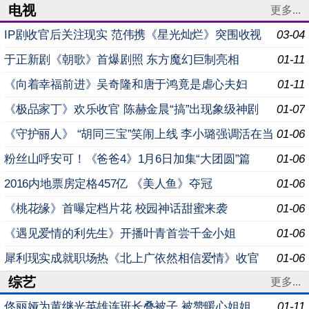
电视
更多...
IP剧收官后关注现实 范伟携《星光灿烂》突围收视
03-04
于正新剧《朝歌》首爆剧照 东方魔幻巨制亮相
01-11
《向着幸福前进》吴奇隆和唐于鸿竟是虐心夫妇
01-11
《极品家丁》欢乐收官 陈赫金晨“搞”出现象级神剧
01-07
《守护丽人》 “胡同三宝”笑闹上线 李小璐强调活在当
01-06
下
粉丝山呼安可！《爸爸4》1月6日加集“大团圆”篇
01-06
2016内地票房定格457亿 《美人鱼》夺冠
01-06
《桃花缘》首曝定档片花 校园神话甜蜜来袭
01-06
《遇见爱情的利先生》开播叶青首尝千金小姐
01-06
犀利现实成就职场热《北上广依然相信爱情》收官
01-06
综艺
更多...
佟丽娅为黄继光英雄连班长叠被子 被赞暖心姐姐
01-11