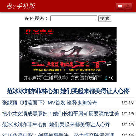
站内搜索：
爱
开心麻花《二维码杀手》开票 最好玩的
2
/ 6
郭富城
费玉清
《冰雪女
范冰冰刘亦菲林心如 她们哭起来都美得让人心疼
张靓颖《顺流而下》MV首发 诠释鬼魅惊奇
01-07
把小龙女演成黑寡妇！她们长相平庸却硬要演绝世美
01-06
女
范冰冰刘亦菲林心如 她们哭起来都美得让人心疼
01-06
2016华语电影：创新叙事手法，努力摒弃陈词滥调
01-06