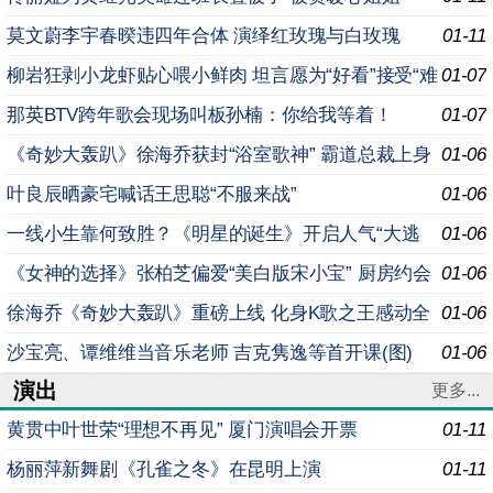
莫文蔚李宇春暌违四年合体 演绎红玫瑰与白玫瑰
01-11
柳岩狂剥小龙虾贴心喂小鲜肉 坦言愿为“好看”接受“难
01-07
穿”
那英BTV跨年歌会现场叫板孙楠：你给我等着！
01-07
《奇妙大轰趴》徐海乔获封“浴室歌神” 霸道总裁上身
01-06
玩公主抱
叶良辰晒豪宅喊话王思聪“不服来战”
01-06
一线小生靠何致胜？《明星的诞生》开启人气“大逃
01-06
杀”
《女神的选择》张柏芝偏爱“美白版宋小宝” 厨房约会
01-06
被抢“男友”
徐海乔《奇妙大轰趴》重磅上线 化身K歌之王感动全
01-06
场
沙宝亮、谭维维当音乐老师 吉克隽逸等首开课(图)
01-06
演出
更多...
黄贯中叶世荣“理想不再见” 厦门演唱会开票
01-11
杨丽萍新舞剧《孔雀之冬》在昆明上演
01-11