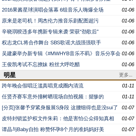
2016果酱星球演唱会落幕 6组音乐人嗨爆全场
01-06
原来是老司机！周杰伦力推音乐剧配图超污
01-06
辛晓琪暌违多年携新专辑来袭 荣获“劲歌后”
01-06
权志龙CL将合作舞台 SBS歌谣大战强强联手
01-06
吴建豪举办新专辑《#MWHYB音乐不羁》音乐分享会
01-06
王俊凯考试不忘撩妹 粉丝大呼吃醋
01-06
明星
更多...
跨年晚会假唱泛滥真唱竟成圈内清流
01-11
任贤齐赛车意外撞树晒现场自拍视频：挺惨的
01-11
[分页]张馨予穿紧身服展S身段 这腰细得也是没sui了
01-07
皮特封锁监护权文件朱莉：他是害怕公众得知真相
01-07
谭晶与Baby自拍 称赞怀孕8个月的准妈妈好美
01-07