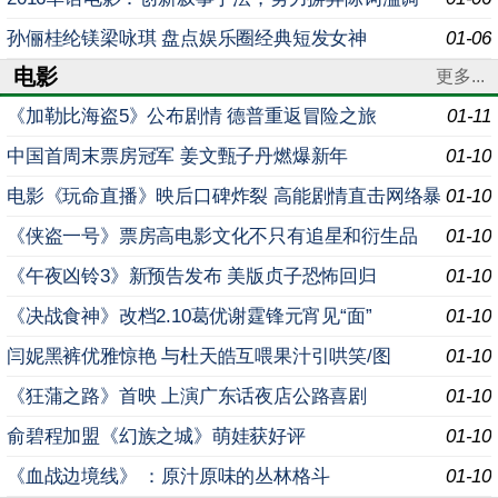
孙俪桂纶镁梁咏琪 盘点娱乐圈经典短发女神
01-06
电影
更多...
《加勒比海盗5》公布剧情 德普重返冒险之旅
01-11
中国首周末票房冠军 姜文甄子丹燃爆新年
01-10
电影《玩命直播》映后口碑炸裂 高能剧情直击网络暴
01-10
力
《侠盗一号》票房高电影文化不只有追星和衍生品
01-10
《午夜凶铃3》新预告发布 美版贞子恐怖回归
01-10
《决战食神》改档2.10葛优谢霆锋元宵见“面”
01-10
闫妮黑裤优雅惊艳 与杜天皓互喂果汁引哄笑/图
01-10
《狂蒲之路》首映 上演广东话夜店公路喜剧
01-10
俞碧程加盟《幻族之城》萌娃获好评
01-10
《血战边境线》 ：原汁原味的丛林格斗
01-10