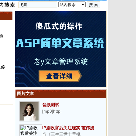
良
人终
图片文章
音频测试
[mp3]http:
IP剧收官后关注现实 范伟携
当《三生三世十里桃
《星光灿烂》突围收视