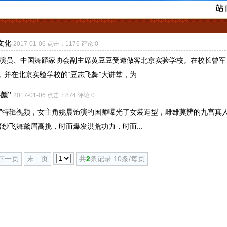
文化
2017-01-06 点击：1175 评论:0
级演员、中国舞蹈家协会副主席黄豆豆受邀做客北京实验学校。在校长曾军
在北京实验学校的“豆志飞舞”大讲堂，为...
颜”
2017-01-06 点击：874 评论:0
气”特辑视频，女主角姚晨饰演的国师曝光了女装造型，雌雄莫辨的九宫真
纱飞舞黛眉高挑，时而爆发洪荒功力，时而...
下一页
末 页
共
2
条记录 10条/每页