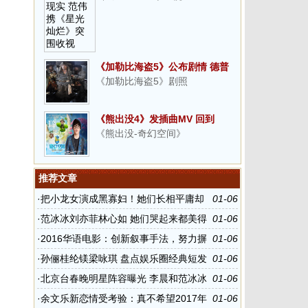
《加勒比海盗5》公布剧情 德普
《加勒比海盗5》剧照
重返冒险之旅
《熊出没4》发插曲MV 回到
《熊出没-奇幻空间》
与“熊”相伴的纯真岁月
推荐文章
·
把小龙女演成黑寡妇！她们长相平庸却
01-06
硬要演绝世美女
·
范冰冰刘亦菲林心如 她们哭起来都美得
01-06
让人心疼
·
2016华语电影：创新叙事手法，努力摒
01-06
弃陈词滥调
·
孙俪桂纶镁梁咏琪 盘点娱乐圈经典短发
01-06
女神
·
北京台春晚明星阵容曝光 李晨和范冰冰
01-06
登台演出
·
余文乐新恋情受考验：真不希望2017年
01-06