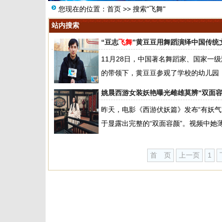
您现在的位置：
首页
>> 搜索"飞舞"
站内搜索
“豆志
飞舞
”黄豆豆用舞蹈演绎中国传统
11月28日，中国著名舞蹈家、国家一
的带领下，黄豆豆参观了学校的幼儿园，并
姚晨西游女装妖艳曝光雌雄莫辨“双面容
昨天，电影《西游伏妖篇》发布“有妖
于显露出完整的“双面容颜”。视频中她薄
首 页
上一页
1