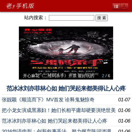
站内搜索：
开心麻花《二维码杀手》开票 最好玩的
2
/ 6
郭富城
费玉清
《冰雪女
犀利现
范冰冰刘亦菲林心如 她们哭起来都美得让人心疼
张靓颖《顺流而下》MV首发 诠释鬼魅惊奇
01-07
把小龙女演成黑寡妇！她们长相平庸却硬要演绝世美
01-06
女
范冰冰刘亦菲林心如 她们哭起来都美得让人心疼
01-06
2016华语电影：创新叙事手法，努力摒弃陈词滥调
01-06